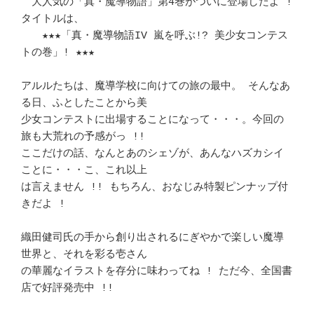
　大人気の「真・魔導物語」第4巻がついに登場したよ ! 
タイトルは、	　 

　　★★★「真・魔導物語IV 嵐を呼ぶ!? 美少女コンテス
トの巻」! ★★★	　 

アルルたちは、魔導学校に向けての旅の最中。 そんなあ
る日、ふとしたことから美

少女コンテストに出場することになって・・・。今回の
旅も大荒れの予感がっ !!　

ここだけの話、なんとあのシェゾが、あんなハズカシイ
ことに・・・こ、これ以上 

は言えません !! もちろん、おなじみ特製ピンナップ付
きだよ !		　 

織田健司氏の手から創り出されるにぎやかで楽しい魔導
世界と、それを彩る壱さん 

の華麗なイラストを存分に味わってね ! ただ今、全国書
店で好評発売中 !!	　 
