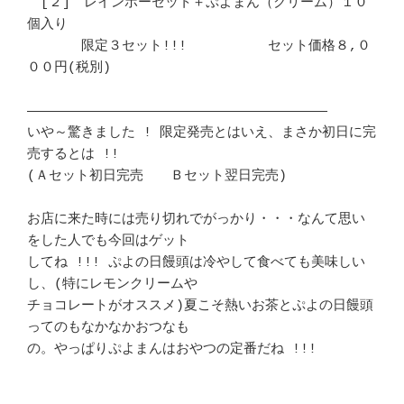
　[２]　レインボーセット＋ぷよまん（クリーム）１０
個入り		　 

　　　　限定３セット!!!　　　　　　セット価格８,０
００円(税別)		　 

――――――――――――――――――――――――――――――――――――― 

いや～驚きました ! 限定発売とはいえ、まさか初日に完
売するとは !!	　 

(Ａセット初日完売　　Ｂセット翌日完売)					
お店に来た時には売り切れでがっかり・・・なんて思い
をした人でも今回はゲット 

してね !!! ぷよの日饅頭は冷やして食べても美味しい
し、(特にレモンクリームや 

チョコレートがオススメ)夏こそ熱いお茶とぷよの日饅頭
ってのもなかなかおつなも

の。やっぱりぷよまんはおやつの定番だね !!!				