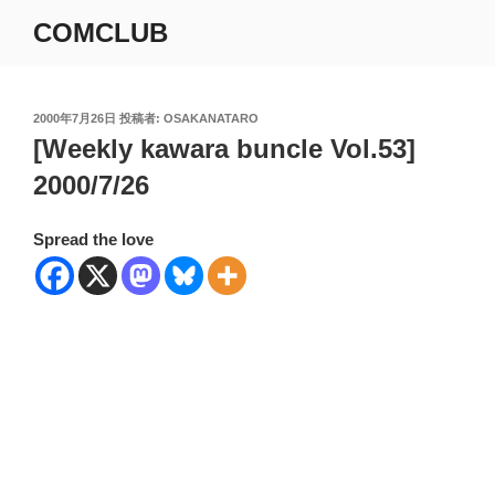
コ
COMCLUB
ン
テ
ン
ツ
投
2000年7月26日
投稿者:
OSAKANATARO
稿
[Weekly kawara buncle Vol.53]
へ
日:
ス
2000/7/26
キ
ッ
Spread the love
プ