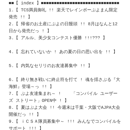
■■【 index 】■■■■■■■■■■■■■■■■■■■■■■■■■■■■■■

1.【 TCS満員御礼 !! 楽天でレインボーぷよまん限定
発売 !! 】		　 

2.【 帰省のお土産にぷよの日饅頭 !! 8月はなんと12
日から発売だっ ! 】	　 

3.【 アルル、美少女コンテスト優勝 !!!??? 】				
4.【 忘れていないか ! あの夏の日の思い出を !! 】			
5.【 内気なセリリのお友達募集中 !! 】					
6.【 終り無き戦いに終止符を打て ! 魂を揺さぶる『大
海鮮』登場～っ !! 】	　 

7.【 ぷよ友達集まれ～ !	「コンパイル ユーザー
ズ ストリート」OPEN中 ! 】	　 

8.【 夏はぷよ大会 !! 今週末は千葉・大阪でAJPA大会
開催だっ !! 】		　 

9.【 ｉＣＳＡ隊員募集中～ !!! みんなでコンパイルを
サポート !!! 】	　 
