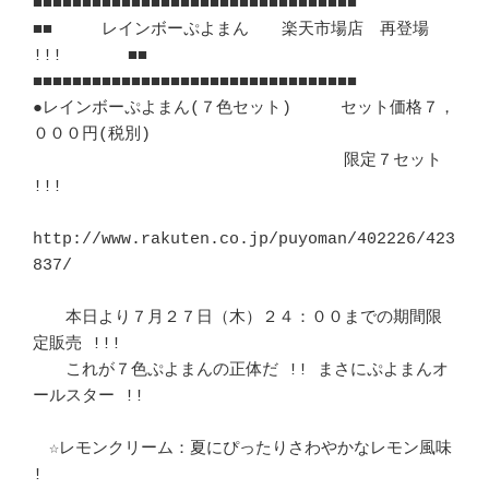
■■■■■■■■■■■■■■■■■■■■■■■■■■■■■■■■■	　 

■■　　　レインボーぷよまん　　楽天市場店　再登場 
!!!　　　　■■	　 

■■■■■■■■■■■■■■■■■■■■■■■■■■■■■■■■■	　 

●レインボーぷよまん(７色セット)　　　セット価格７，
０００円(税別)	　 

　　　　　　　　　　　　　　　　　　　限定７セット 
!!!			　 

http://www.rakuten.co.jp/puyoman/402226/423
837/

　　本日より７月２７日（木）２４：００までの期間限
定販売 !!!		　 

　　これが７色ぷよまんの正体だ !! まさにぷよまんオ
ールスター !!		　 

　☆レモンクリーム：夏にぴったりさわやかなレモン風味 
!			　 
