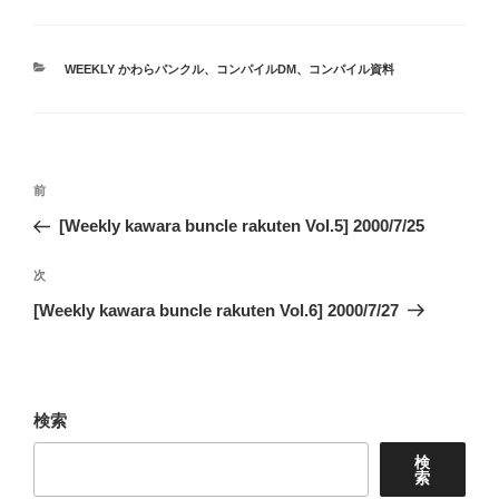
カ
WEEKLY かわらバンクル
、
コンパイルDM
、
コンパイル資料
テ
ゴ
リ
ー
投
前
前
稿
の
[Weekly kawara buncle rakuten Vol.5] 2000/7/25
ナ
投
ビ
稿
次
次
ゲ
の
[Weekly kawara buncle rakuten Vol.6] 2000/7/27
投
ー
稿
シ
ョ
検索
ン
検
索