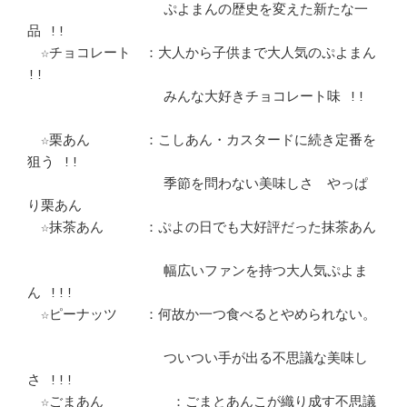
　　　　　　　　　　ぷよまんの歴史を変えた新たな一
品 !!			　 

　☆チョコレート　：大人から子供まで大人気のぷよまん 
!!			　 

　　　　　　　　　　みんな大好きチョコレート味 !!			
　☆栗あん　　　　：こしあん・カスタードに続き定番を
狙う !!		　 

　　　　　　　　　　季節を問わない美味しさ　やっぱ
り栗あん		　 

　☆抹茶あん　　　：ぷよの日でも大好評だった抹茶あん			
　　　　　　　　　　幅広いファンを持つ大人気ぷよま
ん !!!		　 

　☆ピーナッツ　　：何故か一つ食べるとやめられない。			
　　　　　　　　　　ついつい手が出る不思議な美味し
さ !!!		　 

　☆ごまあん　	　：ごまとあんこが織り成す不思議