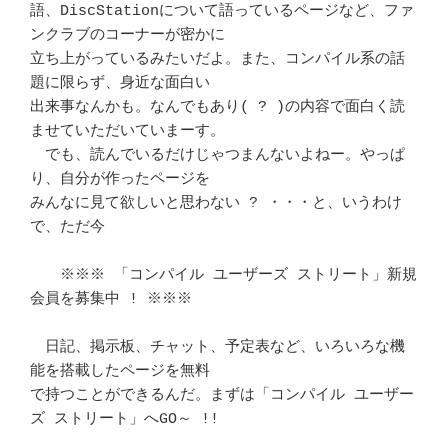
語、DiscStationについて語っているページなど、ファ
ンクラブのコーナーが密かに

立ち上がっているみたいだよ。また、コンパイル系の話
題に限らず、身近な面白い 

出来事なんかも。なんでもあり( ? )の内容で面白く読
ませていただいていまーす。

　でも、読んでいるだけじゃつまんないよねー。やっぱ
り、自分が作ったページを 

みんなに見て欲しいと思わない ? ・・・と、いうわけ
で、ただ今

　　※※※ 「コンパイル ユーザーズ ストリート」新規
会員を募集中 ! ※※※　 

　日記、掲示板、チャット、予定表など、いろいろな機
能を搭載したページを無料 

で持つことができるんだ。まずは「コンパイル ユーザー
ズ ストリート」へGO～ !!
