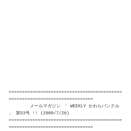
===========================================
================================

	メールマガジン 「 WEEKLY かわらバンクル 
」 第53号 !! (2000/7/26)　 

===========================================
================================
