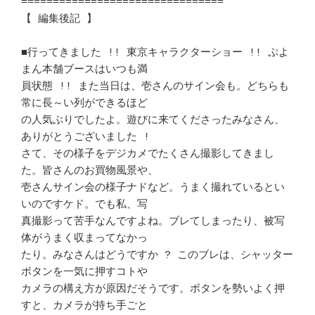
================================

【 編集後記 】								
■行ってきました !! 東京キャラクターショー !! ぷよ
まん本舗ブースはいつも満 

員状態 !! また当日は、壱さんのサイン会も。どちらも
常に長～い列ができるほど 

の人気ぶりでしたよ。遊びに来てくださったみなさん、
ありがとうございました ! 

さて、その様子をデジカメでたくさん撮影してきまし
た。皆さんのお買物風景や、 

壱さんサイン会の様子ナドなど。うまく撮れているとい
いのですケド。でも私、写 

真撮影って苦手なんですよね。ブレてしまったり、被写
体がうまく収まってなかっ 

たり。みなさんはどうですか ? このブレは、シャッター
ボタンを一気に押すコトや

カメラの構え方が原因だそうです。ボタンを勢いよく押
すと、カメラが持ち手ごと 
