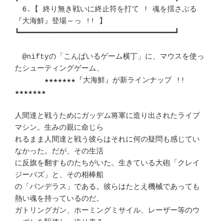
　6.【 終り無き戦いに終止符を打て ! 魂を揺さぶる
『大海鮮』登場～っ !! 】　 

┗━━━━━━━━━━━━━━━━━━━━━━━━━━━━━━━━━━━┛ 

　@niftyの「こんぱいるゲーム横丁」に、マウスを使っ
たシューティングゲーム、 

　　　　★★★★★★★『大海鮮』が新ラインナップ !! 
★★★★★★★	　 

人間達と戦うためにガッデム将軍に造り出されたライブ
マシン。生みの親に命じら 

れるまま人間達と戦う彼らはそれに何の疑問も感じてい
なかった。だが、その生活 

に反旗を翻すものたちがいた。生きている大砲「クレイ
ジーバズ」と、その相棒船 

の「バンデラス」である。彼らはたとえ機械であっても
熱い魂を持っているのだ。 

ガトリングガン、ホーミングミサイル、レーザー等のウ