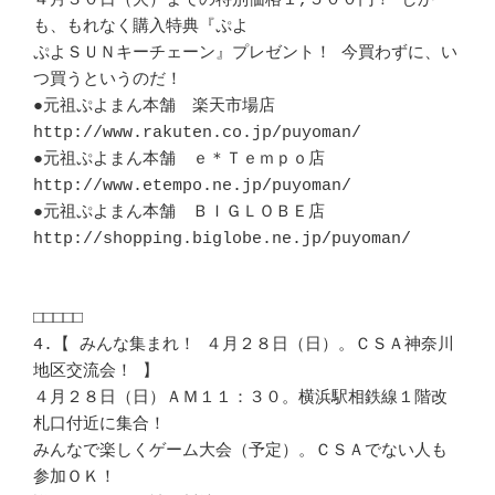
４月３０日（火）までの特別価格１,５００円！ しか
も、もれなく購入特典『ぷよ

ぷよＳＵＮキーチェーン』プレゼント！ 今買わずに、い
つ買うというのだ！

●元祖ぷよまん本舗　楽天市場店

http://www.rakuten.co.jp/puyoman/

●元祖ぷよまん本舗　ｅ＊Ｔｅｍｐｏ店

http://www.etempo.ne.jp/puyoman/

●元祖ぷよまん本舗　ＢＩＧＬＯＢＥ店

http://shopping.biglobe.ne.jp/puyoman/

□□□□□

4.【 みんな集まれ！ ４月２８日（日）。ＣＳＡ神奈川
地区交流会！ 】

４月２８日（日）ＡＭ１１：３０。横浜駅相鉄線１階改
札口付近に集合！

みんなで楽しくゲーム大会（予定）。ＣＳＡでない人も
参加ＯＫ！
