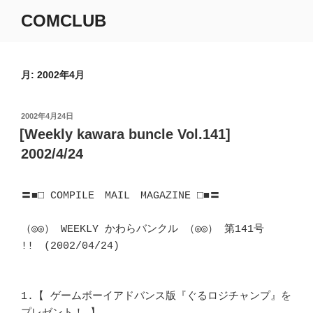
コ
COMCLUB
ン
テ
ン
ツ
月:
2002年4月
へ
ス
投
2002年4月24日
キ
稿
[Weekly kawara buncle Vol.141]
ッ
日:
2002/4/24
プ
〓■□ COMPILE　MAIL　MAGAZINE □■〓

（◎◎） WEEKLY かわらバンクル （◎◎） 第141号 
!!　(2002/04/24)

1.【 ゲームボーイアドバンス版『ぐるロジチャンプ』を