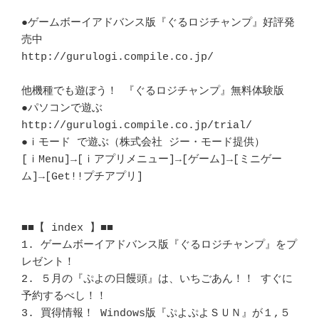
●ゲームボーイアドバンス版『ぐるロジチャンプ』好評発
売中

http://gurulogi.compile.co.jp/

他機種でも遊ぼう！ 『ぐるロジチャンプ』無料体験版

●パソコンで遊ぶ

http://gurulogi.compile.co.jp/trial/

●ｉモード で遊ぶ（株式会社 ジー・モード提供）

[ｉMenu]→[ｉアプリメニュー]→[ゲーム]→[ミニゲー
ム]→[Get!!プチアプリ]

■■【 index 】■■

1. ゲームボーイアドバンス版『ぐるロジチャンプ』をプ
レゼント！

2. ５月の『ぷよの日饅頭』は、いちごあん！！ すぐに
予約するべし！！

3. 買得情報！ Windows版『ぷよぷよＳＵＮ』が１,５