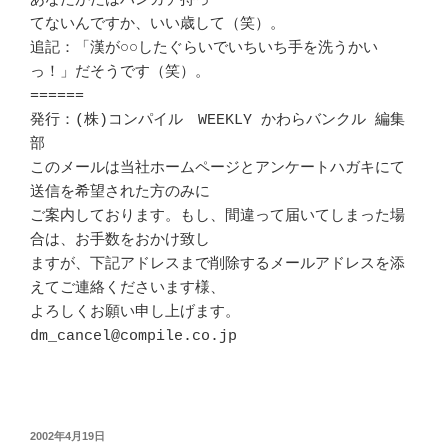
あなたがたはハンカチ持っ

てないんですか、いい歳して（笑）。

追記：「漢が○○したぐらいでいちいち手を洗うかい
っ！」だそうです（笑）。

======

発行：(株)コンパイル　WEEKLY かわらバンクル 編集
部

このメールは当社ホームページとアンケートハガキにて
送信を希望された方のみに

ご案内しております。もし、間違って届いてしまった場
合は、お手数をおかけ致し

ますが、下記アドレスまで削除するメールアドレスを添
えてご連絡くださいます様、

よろしくお願い申し上げます。

dm_cancel@compile.co.jp

投
2002年4月19日