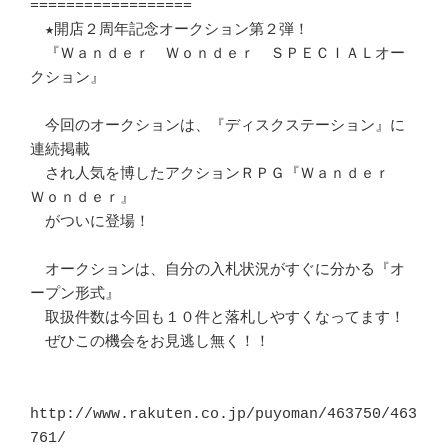
==================

　★開店２周年記念オークション第２弾！

　『Ｗａｎｄｅｒ　Ｗｏｎｄｅｒ　ＳＰＥＣＩＡＬオー
クション』

　今回のオークションは、『ディスクステーション』に
連続掲載

　され人気を博したアクションＲＰＧ『Ｗａｎｄｅｒ　
Ｗｏｎｄｅｒ』

　がついに登場！

　オークションは、自分の入札状況がすぐに分かる『オ
ープン形式』

　取扱件数は今回も１０件と落札しやすくなってます！

　ぜひこの機会をお見逃し無く！！

http://www.rakuten.co.jp/puyoman/463750/463
761/ 
