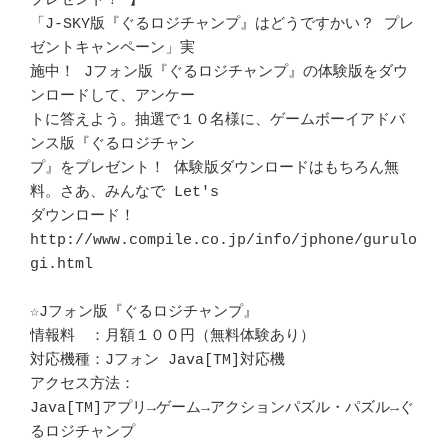
プレゼント！ 】

「J-SKY版『ぐるロジチャンプ』はどうですかい？ プレ
ゼントキャンペーン」実

施中！ Jフォン版『ぐるロジチャンプ』の体験版をダウ
ンロードして、アンケー

トに答えよう。抽選で１０名様に、ゲームボーイアドバ
ンス版『ぐるロジチャン

プ』をプレゼント！ 体験版ダウンロードはもちろん無
料。さあ、みんなで Let's

ダウンロード！

http://www.compile.co.jp/info/jphone/gurulo
gi.html

☆Jフォン版『ぐるロジチャンプ』

情報料　：月額１００円（無料体験あり）

対応機種：Jフォン Java[TM]対応機

アクセス方法：

Java[TM]アプリ→ゲーム→アクションパズル・パズル→ぐ
るロジチャンプ
