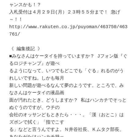
ャンスかも！？

入札受付は４月２９日(月）２３時５５分まで！ 急げ
～！！

http://www.rakuten.co.jp/puyoman/463750/463
761/

《 編集後記 》

■みなさんはケータイを持っていますか？ Jフォン版『ぐ
るロジチャンプ』が遊べ

るようになって、いつでもどこでも「ぐる」れるのがう
れしいですね。しかも毎月

新しい問題が遊べるなんて夢のようです。ところで、み
なさんはケータイの液晶画

面が汚れたとき、どうしますか？ 私はハンカチでそっと
ぬぐうのですが、ウチの

会社のオッサンどもときたら・・・。「漢（おとこ）は
ズボンで拭く」「指でこす

る」などと言うんですよ。Ｎ井谷社長、Ｋムタク部長、