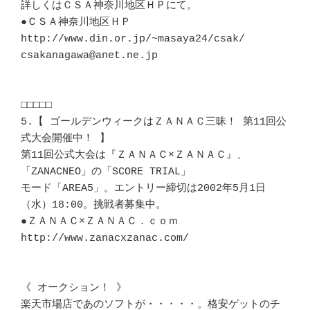
詳しくはＣＳＡ神奈川地区ＨＰにて。

●ＣＳＡ神奈川地区ＨＰ

http://www.din.or.jp/~masaya24/csak/

csakanagawa@anet.ne.jp

□□□□□

5.【 ゴールデンウィークはＺＡＮＡＣ三昧！ 第11回公
式大会開催中！ 】

第11回公式大会は『ＺＡＮＡＣ×ＺＡＮＡＣ』、
「ZANACNEO」の「SCORE TRIAL」

モード「AREA5」。エントリー締切は2002年5月1日
（水）18:00。挑戦者募集中。

●ＺＡＮＡＣ×ＺＡＮＡＣ．ｃｏｍ

http://www.zanacxzanac.com/

《 オークション！ 》

楽天市場店であのソフトが・・・・・。格安ゲットのチ