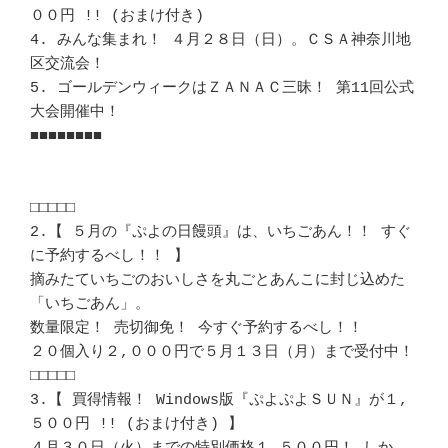
００円 !! (おまけ付き)

4. みんな集まれ！ ４月２８日（日）。ＣＳＡ神奈川地
区交流会！

5. ゴールデンウィークはＺＡＮＡＣ三昧！ 第11回公式
大会開催中！

■■■■■■■■

□□□□□

2.【 ５月の『ぷよの日饅頭』は、いちごあん！！ すぐ
に予約するべし！！ 】

摘みたていちごのおいしさを丸ごとあんこに封じ込めた
「いちごあん」。

数量限定！ 売切御免！ 今すぐ予約するべし！！

２０個入り２,０００円で５月１３日（月）まで受付中！

□□□□□

3.【 買得情報！ Windows版『ぷよぷよＳＵＮ』が１,
５００円 !! (おまけ付き) 】
