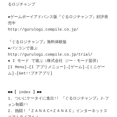
るロジチャンプ

●ゲームボーイアドバンス版『ぐるロジチャンプ』好評発
売中

http://gurulogi.compile.co.jp/

『ぐるロジチャンプ』無料体験版

●パソコンで遊ぶ

http://gurulogi.compile.co.jp/trial/

● I モード で遊ぶ（株式会社 ジー・モード提供）

[I Menu]→[I アプリメニュー]→[ゲーム]→[ミニゲー
ム]→[Get!!プチアプリ]

■■【 index 】■■

1. ついにケータイに進出!! 『ぐるロジチャンプ』J-フ
ォン制覇!!

2. 熱闘！『ＺＡＮＡＣ×ＺＡＮＡＣ』インターネットス