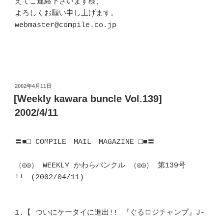
えてご連絡下さいます様、 

よろしくお願い申し上げます。

webmaster@compile.co.jp

投
2002年4月11日
稿
[Weekly kawara buncle Vol.139]
日:
2002/4/11
〓■□ COMPILE　MAIL　MAGAZINE □■〓

（◎◎） WEEKLY かわらバンクル （◎◎） 第139号 
!!　(2002/04/11)

1.【 ついにケータイに進出!! 『ぐるロジチャンプ』J-