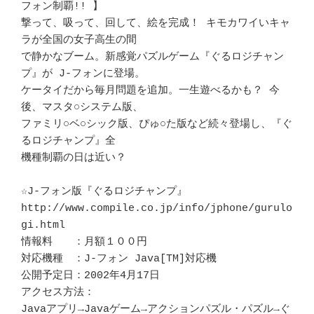
フォン制覇!! 】

撃って、吸って、回して、絵を完成！ キモカワイいキャ
ラが全国の女子高生の間

で静かなブーム。新感覚パズルゲーム『ぐるロジチャン
プ』が J-フォンに登場。

ケータイだから毎月問題を追加。一生遊べるかも？ 今
後、マスタ○システム版、

ファミリ○ベ○シック版、ぴゅ○た版など続々登場し、『ぐ
るロジチャンプ』全

機種制覇の日は近い？

☆J-フォン版『ぐるロジチャンプ』

http://www.compile.co.jp/info/jphone/gurulo
gi.html

情報料　　：月額１００円

対応機種　：J-フォン Java[TM]対応機

公開予定日：2002年4月17日

アクセス方法：

Javaアプリ→Javaゲーム→アクションパズル・パズル→ぐ