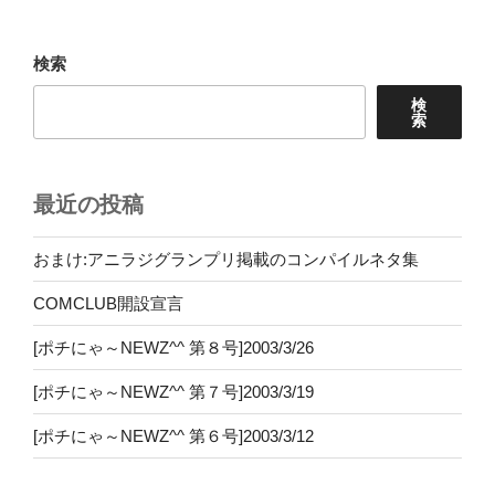
稿
シ
ョ
検索
ン
検
索
最近の投稿
おまけ:アニラジグランプリ掲載のコンパイルネタ集
COMCLUB開設宣言
[ポチにゃ～NEWZ^^ 第８号]2003/3/26
[ポチにゃ～NEWZ^^ 第７号]2003/3/19
[ポチにゃ～NEWZ^^ 第６号]2003/3/12