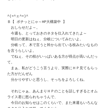
^(=^ェ^=)^

Ｂ【 ポチッとにゃ～HP大構築中 】

　おしらせだよ～。

　今週も、とっておきのネタを仕入れてきたよ～

　明日の更新はねぇ、分岐についてみたいよ。

　分岐って、木で言うと幹から出ている枝みたいなもの
を言うらしいよ。

　でねぇ、その枝がいっぱいある方が得点が高いんだっ
て。

　まぁ、私がどうこう言うより、実際にＨＰ見てもらっ
た方がだんぜん

　分かりやすいと思うし、そっちをよろしくね。

　それじゃぁ、あんまりＨＰのことを話しすぎるとオム
ライス君に怒られちゃうんで、

　今日のお知らせはこのくらいで、また来週もいろんな