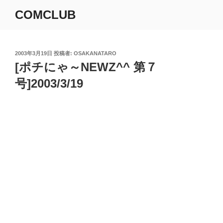
コ
COMCLUB
ン
テ
ン
ツ
投
2003年3月19日
投稿者:
OSAKANATARO
稿
[ポチにゃ～NEWZ^^ 第７
へ
日:
ス
号]2003/3/19
キ
ッ
プ