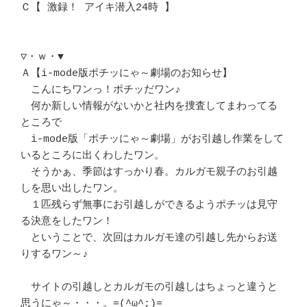
Ｃ【 激録！ アイキ潜入24時 】

▽・ｗ・▼

Ａ【i-mode版ポチッにゃ～劇場のお知らせ】

　こんにちワンっ！ポチッだワン♪

　何か新しい情報がないかと社内を捜査してまわってる
ところで

　i-mode版「ポチッにゃ～劇場」がお引越し作業をして
いるところに出くわしたワン。

　そうかぁ、季節はすっかり春。カルガモ親子のお引越
しを思い出したワン。

　１匹残らず無事にお引越しができるようポチッは見守
る決意をしたワン！

　ということで、次回はカルガモ達の引越し先からお送
りするワン～♪

　サイトの引越しとカルガモの引越しはちょっと違うと
思うにゃ～・・・。=(^ω^;)=
