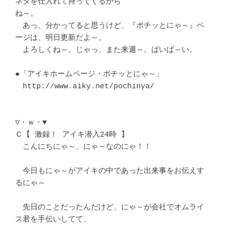
ネタを仕入れて持ってくるから

ね～。

　あっ、分かってると思うけど、『ポチッとにゃ～』ペ
ージは、明日更新だよ～。

　よろしくね～。じゃっ、また来週～。ばいば～い。

●「アイキホームページ・ポチッとにゃ～」

　http://www.aiky.net/pochinya/

▽・ｗ・▼

Ｃ【 激録！ アイキ潜入24時 】

　こんにちにゃ～、にゃ～なのにゃ！！

　今日もにゃ～がアイキの中であった出来事をお伝えす
るにゃ～

　先日のことだったんだけど、にゃ～が会社でオムライ
ス君を手伝いしてて、
