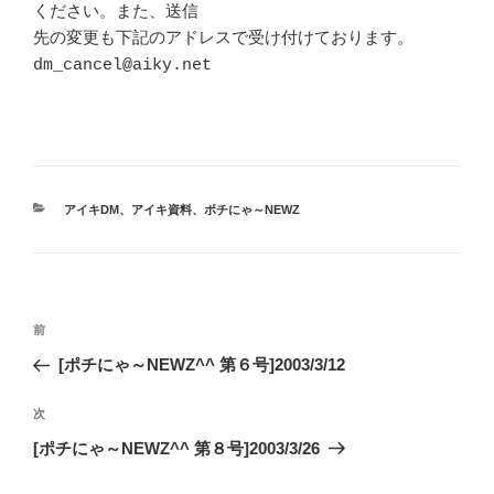
ください。また、送信

先の変更も下記のアドレスで受け付けております。

dm_cancel@aiky.net

カ
アイキDM
、
アイキ資料
、
ポチにゃ～NEWZ
テ
ゴ
リ
ー
投
前
前
稿
の
[ポチにゃ～NEWZ^^ 第６号]2003/3/12
ナ
投
ビ
稿
次
次
ゲ
の
[ポチにゃ～NEWZ^^ 第８号]2003/3/26
投
ー