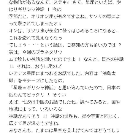
な物語があるなんて、ステキ☆ さて、星座といえば、や
はりギリシャ神話 ! 今の 

季節だと、オリオン座が有名ですよね。サソリの毒によ
って殺されてしまったオリ 

オンは、サソリ座が夜空に登りはじめるころになると、
これを恐れて見えなくなっ 

てしまう・・・という話は、ご存知の方も多いのでは ? 
実は、今回のプラネタリウ

ムで珍しい神話を聞いたのですよ ! なんと、日本の神話 
!! それは、おうし座のプ

レアデス星団にまつわるお話でした。内容は『浦島太
郎』をモチーフにしたもの。 

「星座＝ギリシャ神話」と思い込んでいたので、日本の
話なんてビックリ ! そうい

えば、七夕は中国のお話でしたね。調べてみると、国や
地域によって、いろいろな 

神話がありそう !! 神話の世界も、星や宇宙と同じく、
広くて奥が深そうですね。 

みなさんも、たまには星空を見上げてみてはどうでしょ 