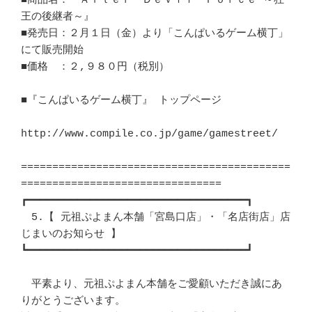
■商品名：『Ａｆｔｅｒ　Ｄｅｖｉｌ　Ｆｏｒｃｅ ～狂
王の後継者～』	　 

■発売日：２月１日（金）より「こんぱいるゲーム横丁」
にて販売開始	　 

■価格　：２,９８０円（税別）						
■『こんぱいるゲーム横丁』 トップページ					
http://www.compile.co.jp/game/gamestreet/

===========================================
================================

┏━━━━━━━━━━━━━━━━━━━━━━━━━━━━━━━━━━━┓ 

　5.【 元祖ぷよまん本舗「宮島口店」・「名店街店」店
じまいのお知らせ 】	　 

┗━━━━━━━━━━━━━━━━━━━━━━━━━━━━━━━━━━━┛ 

　平素より、元祖ぷよまん本舗をご愛顧いただき誠にあ
りがとうございます。　　 
