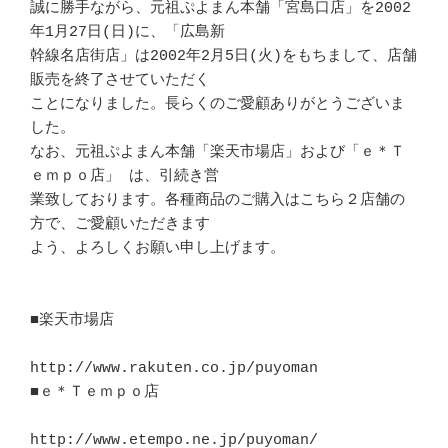
誠に勝手ながら、元祖ぷよまん本舗「宮島口店」を2002
年1月27日(日)に、「広島新

幹線名店街店」は2002年2月5日(火)をもちまして、店舗
販売を終了させていただく 

ことになりました。長らくのご愛顧ありがとうございま
した。		　 

なお、元祖ぷよまん本舗「楽天市場店」および「ｅ＊Ｔ
ｅｍｐｏ店」 は、引続き営

業致しております。各種商品のご購入はこちら２店舗の
方で、ご愛顧いただきます 

よう、よろしくお願い申し上げます。					
■楽天市場店								
http://www.rakuten.co.jp/puyoman

■ｅ＊Ｔｅｍｐｏ店							
http://www.etempo.ne.jp/puyoman/
