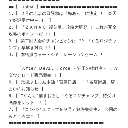
〓〓〓〓〓〓〓〓〓〓〓〓 

■■【 index 】■■■■■■■■■■■■■■■■■■■■■■■■■■■■■■

1.【 ２月のぷよの日饅頭は『梅あん』に決定 !! 楽天
で好評受付中～ !! 】	　 

2.【 『ＺＡＮＡＣ 復刻版』攻略大研究 ! これが完全
攻略のポイントだ !! 】	　 

3.【 第二回大会のチャンピオンは ?? 『ぐるロジチャ
ンプ』早解き対決 !! 】	　 

4.【 本格派ウォー・シミュレーションゲーム !! 				
　　『Ａfter Ｄevil Ｆorce ～狂王の後継者～ 』が
ダウンロード販売開始 ! 】　

5.【 元祖ぷよまん本舗「宮島口店」・「名店街店」店じ
まいのお知らせ 】	　 

6.【 “やんぐ”描きおろし『ぐるロジチャンプ』待受け
画像をゲット !! 】	　 

7.【 『コンパイルクラブ９９号』好評発売中♪　今回の
みどころは？ 】	　 

■■■■■■■■■■■■■■■■■■■■■■■■■■■■■■■■■■■■■ 
