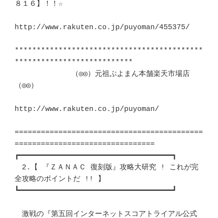
８１６】！！☆	　 

http://www.rakuten.co.jp/puyoman/455375/			
*******************************************
***************************	　 

             （◎◎）元祖ぷよまん本舗楽天市場店 
（◎◎）		　 

http://www.rakuten.co.jp/puyoman/

===========================================
================================

┏━━━━━━━━━━━━━━━━━━━━━━━━━━━━━━━━━━━┓ 

　2.【 『ＺＡＮＡＣ 復刻版』攻略大研究 ! これが完
全攻略のポイントだ !! 】　

┗━━━━━━━━━━━━━━━━━━━━━━━━━━━━━━━━━━━┛ 

　激戦の『第五回インターネットスコアトライアル公式