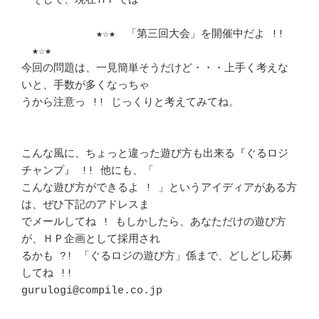
　そして、現在ＨＰでは							
　　　　　　　★☆★　「第三回大会」を開催中だよ !! 
　★☆★		　 

今回の問題は、一見簡単そうだけど・・・上手く考えな
いと、手数が多くなっちゃ 

うから注意っ !! じっくりと考えてみてね。 				
こんな風に、ちょっと違った遊び方も出来る『ぐるロジ
チャンプ』 !! 他にも、「 

こんな遊び方ができるよ ! 」というアイディアがある方
は、ぜひ下記のアドレスま

でメールしてね ! もしかしたら、あなただけの遊び方
が、ＨＰ企画として採用され

るかも ?! 「ぐるロジの遊び方」係まで、どしどし応募
してね !! 		　 

gurulogi@compile.co.jp
