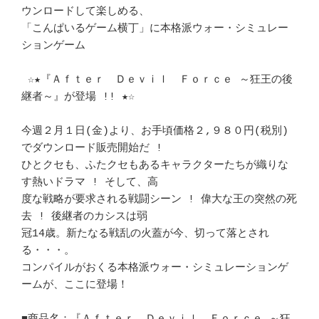
ウンロードして楽しめる、 

「こんぱいるゲーム横丁」に本格派ウォー・シミュレー
ションゲーム		　 

 ☆★『Ａｆｔｅｒ　Ｄｅｖｉｌ　Ｆｏｒｃｅ ～狂王の後
継者～』が登場 !! ★☆ 

今週２月１日(金)より、お手頃価格２,９８０円(税別)
でダウンロード販売開始だ !

ひとクセも、ふたクセもあるキャラクターたちが織りな
す熱いドラマ ! そして、高

度な戦略が要求される戦闘シーン ! 偉大な王の突然の死
去 ! 後継者のカシスは弱 

冠14歳。新たなる戦乱の火蓋が今、切って落とされ
る・・・。		　 

コンパイルがおくる本格派ウォー・シミュレーションゲ
ームが、ここに登場！ 	　 
