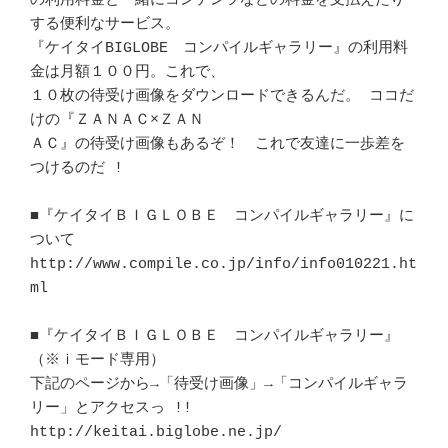
の利用料金と一緒にコンテンツなどの料金を支払えたり
する便利なサービス。	　 

『ケイタイBIGLOBE　コンパイルギャラリー』の利用料
金は月額１００円。これで、

１０枚の待受け画像をダウンロードできるんだ。 ココだ
けの『ＺＡＮＡＣ×ＺＡＮ

ＡＣ』の待受け画像もあるぞ！　これで友達に一歩差を
つけるのだ ! 		　 

■『ケイタイＢＩＧＬＯＢＥ　コンパイルギャラリー』に
ついて		　 

http://www.compile.co.jp/info/info010221.ht
ml

■『ケイタイＢＩＧＬＯＢＥ　コンパイルギャラリー』
（※ｉモード専用）	　 

下記のページから→「待受け画像」→「コンパイルギャラ
リー」とアクセスっ !!  

http://keitai.biglobe.ne.jp/
