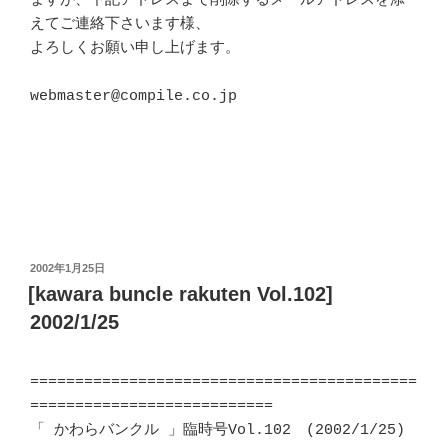
ますが、下記アドレスまで削除するメールアドレスを添
えてご連絡下さいます様、 

よろしくお願い申し上げます。 						
webmaster@compile.co.jp							
投
2002年1月25日
稿
[kawara buncle rakuten Vol.102]
日:
2002/1/25
===========================================
===========================

「 かわらバンクル 」臨時号Vol.102　(2002/1/25)
