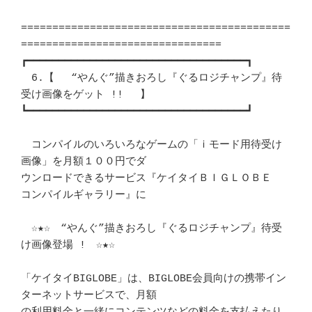
===========================================
================================

┏━━━━━━━━━━━━━━━━━━━━━━━━━━━━━━━━━━━┓ 

　6.【 　“やんぐ”描きおろし『ぐるロジチャンプ』待
受け画像をゲット !! 　】

┗━━━━━━━━━━━━━━━━━━━━━━━━━━━━━━━━━━━┛ 

　コンパイルのいろいろなゲームの「ｉモード用待受け
画像」を月額１００円でダ 

ウンロードできるサービス『ケイタイＢＩＧＬＯＢＥ　
コンパイルギャラリー』に 

　☆★☆　“やんぐ”描きおろし『ぐるロジチャンプ』待受
け画像登場 !　☆★☆ 

「ケイタイBIGLOBE」は、BIGLOBE会員向けの携帯イン
ターネットサービスで、月額 
