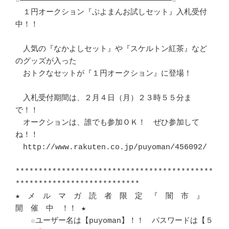
☆―――――――――――――――――――――――――――――――――☆	　 

　１円オークション『ぷよまんお試しセット』入札受付
中！！		　 

　人気の『なかよしセット』や『スケルトン紅茶』など
のグッズが入った	　 

　おトクなセットが『１円オークション』に登場！				
　入札受付期間は、２月４日（月）２３時５５分ま
で！！			　 

　オークションは、誰でも参加ＯＫ！　ぜひ参加して
ね！！			　 

　http://www.rakuten.co.jp/puyoman/456092/

*******************************************
***************************	　 

★　メ　ル　マ　ガ　読　者　限　定　『　闇　市　』　
開　催　中　！！ ★	　 

　　☆ユーザー名は【puyoman】！！　パスワードは【５