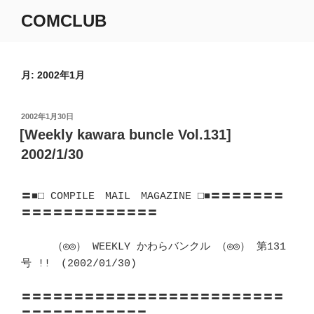
コ
COMCLUB
ン
テ
ン
ツ
月:
2002年1月
へ
ス
投
2002年1月30日
キ
稿
[Weekly kawara buncle Vol.131]
ッ
日:
2002/1/30
プ
〓■□ COMPILE　MAIL　MAGAZINE □■〓〓〓〓〓〓〓
〓〓〓〓〓〓〓〓〓〓〓〓〓

　　　（◎◎） WEEKLY かわらバンクル （◎◎） 第131
号 !!　(2002/01/30)	　 

〓〓〓〓〓〓〓〓〓〓〓〓〓〓〓〓〓〓〓〓〓〓〓〓〓