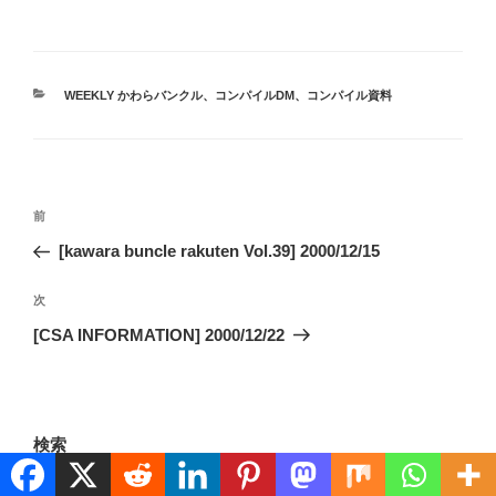
カ
WEEKLY かわらバンクル
、
コンパイルDM
、
コンパイル資料
テ
ゴ
リ
ー
投
前
前
稿
の
[kawara buncle rakuten Vol.39] 2000/12/15
ナ
投
ビ
稿
次
次
ゲ
の
[CSA INFORMATION] 2000/12/22
投
ー
稿
シ
ョ
検索
ン
検