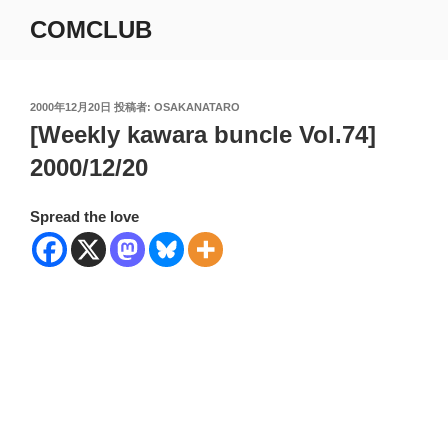
コ
COMCLUB
ン
テ
ン
ツ
投
2000年12月20日
投稿者:
OSAKANATARO
稿
[Weekly kawara buncle Vol.74]
へ
日:
ス
2000/12/20
キ
ッ
Spread the love
プ