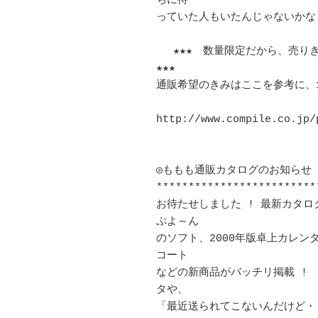
ちに待 

っていた人もいたんじゃないかな 
　 ★★★　数量限定だから、売り
★★★　 

通販希望のきみはここを参考に、15
http://www.compile.co.jp/p
◎ももも通販カタログのお知らせ 
*************************
お待たせしました ! 最新カタロ
ぷよ～ん 

のソフト、2000年版卓上カレ
コート 

などの新商品がバッチリ掲載 !
タや、

「最近送られてこないんだけど・・・