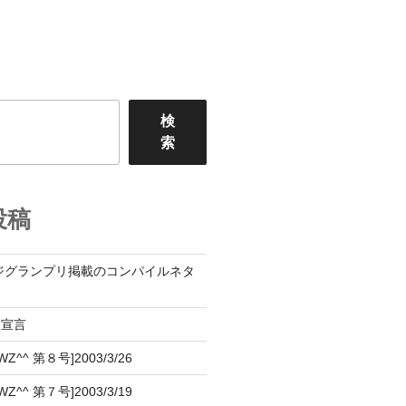
検
索
投稿
ジグランプリ掲載のコンパイルネタ
設宣言
^^ 第８号]2003/3/26
^^ 第７号]2003/3/19