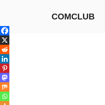
コ
ン
テ
COMCLUB
ン
ツ
へ
ス
キ
ッ
プ