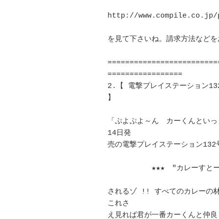
http://www.compile.co.jp/p
を見て下さいね。請求方法などをお知
=========================
=================

2.【 電撃プレイステーション13
】	　 

「ぷよぷよ～ん　カーくんといっ
14日発 

売の電撃プレイステーション132号(
　　　　　　★★★　"カレーすとー
されるゾ !! すべてのカレー
これさ 

え見れば君が一番カーくんと仲良