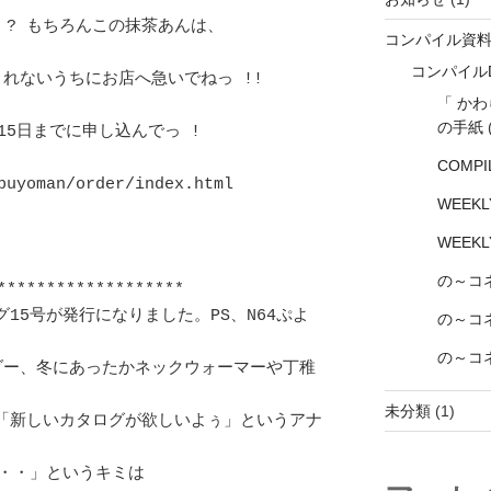
? もちろんこの抹茶あんは、		
コンパイル資
コンパイル
きれないうちにお店へ急いでねっ !!　
「 か
の手紙
日までに申し込んでっ !			
COMPI
uyoman/order/index.html			
WEEK
WEEK
の～コ
*******************

グ15号が発行になりました。PS、N64ぷよ
の～コネ
の～コネ
ンダー、冬にあったかネックウォーマーや丁稚
未分類
(1)
 「新しいカタログが欲しいよぅ」というアナ
」というキミは			