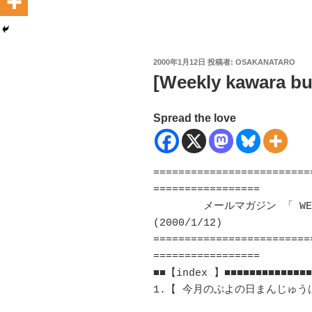
投
2000年1月12日
投稿者:
OSAKANATARO
稿
[Weekly kawara bun
日:
Spread the love
=========================
=================

	メールマガジン 「 WEEKLY かわらバンクル 」 第26号 !! 
(2000/1/12)　 

=========================
=================

■■【index 】■■■■■■■■■■■■■■■
1.【 今月のぷよの日まんじゅうは抹茶