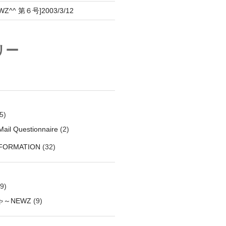
^^ 第６号]2003/3/12
リー
5)
ail Questionnaire
(2)
NFORMATION
(32)
9)
～NEWZ
(9)