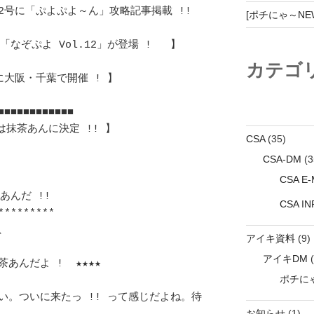
2号に「ぷよぷよ～ん」攻略記事掲載 !! 
[ポチにゃ～NEWZ
ぷよ Vol.12」が登場 !   】	　 	
カテゴ
阪・千葉で開催 ! 】		　 	
■■■■■■■■■■■ 

あんに決定 !! 】	　		
CSA
(35)
CSA-DM
(3
CSA E-M
んだ !! 
CSA I
********

		
アイキ資料
(9)
アイキDM
(
ポチにゃ
い。ついに来たっ !! って感じだよね。待
お知らせ
(1)