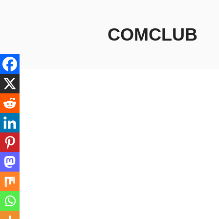
コ
ン
テ
COMCLUB
ン
ツ
へ
ス
キ
ッ
プ