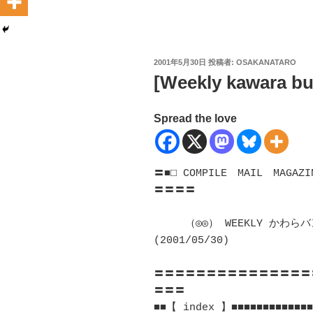
投
2001年5月30日
投稿者:
OSAKANATARO
稿
[Weekly kawara bun
日:
Spread the love
〓■□ COMPILE　MAIL　MA
〓〓〓〓

　　　（◎◎） WEEKLY かわらバ
(2001/05/30)	　 

〓〓〓〓〓〓〓〓〓〓〓〓〓〓〓
〓〓〓 

■■【 index 】■■■■■■■■■■■■■■