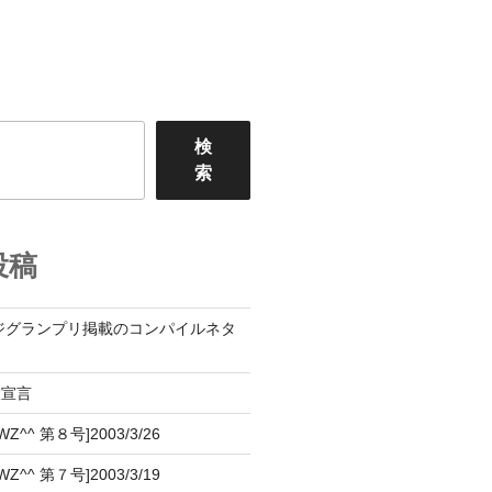
検
索
投稿
ジグランプリ掲載のコンパイルネタ
設宣言
^^ 第８号]2003/3/26
^^ 第７号]2003/3/19