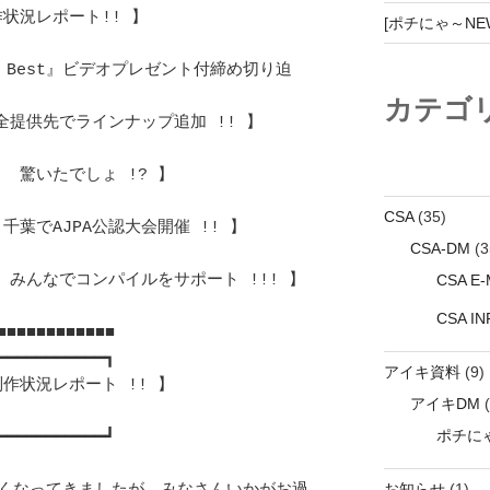
レポート!! 】				
[ポチにゃ～NEWZ
he Best』ビデオプレゼント付締め切り迫
カテゴ
提供先でラインナップ追加 !! 】		
驚いたでしょ !? 】			
CSA
(35)
千葉でAJPA公認大会開催 !! 】		
CSA-DM
(3
CSA E-M
! みんなでコンパイルをサポート !!! 】	
CSA I
■■■■■■■■■■■ 

━━━━━━━━━━┓ 

アイキ資料
(9)
状況レポート !! 】			
アイキDM
(
ポチにゃ
━━━━━━━━━━┛ 

お知らせ
(1)