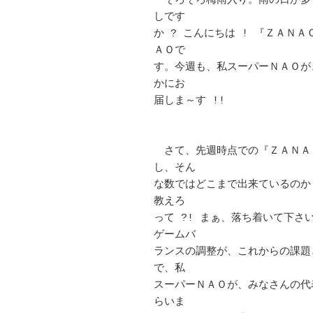
　そろそろ梅雨入り。雨の日が多
しです 

か ? こんにちは ! 『ＺＡＮ
ＡＯで 

す。今週も、私スーパーＮＡＯが
かにお 

届しま～す !! 								
　さて、先週時点での『ＺＡＮＡ
し、そん 

な数ではどこまで出来ているのか
教えろ

って ?! まぁ、落ち着いて下さ
ゲームバ

ランスの調整が、これからの課題
で、私 

スーパーＮＡＯが、みなさんの代
らいま 
