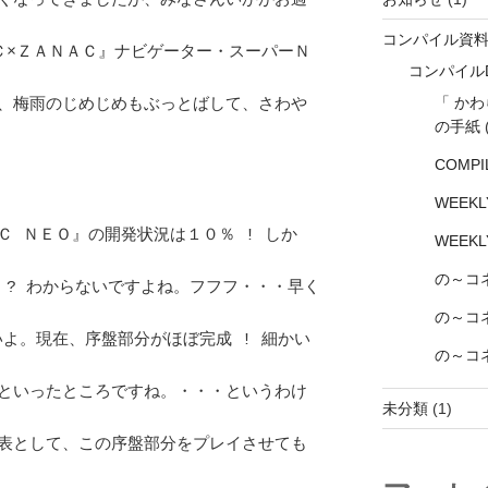
くなってきましたが、みなさんいかがお過
コンパイル資
ＡＣ×ＺＡＮＡＣ』ナビゲーター・スーパーＮ
コンパイル
「 か
、梅雨のじめじめもぶっとばして、さわや
の手紙
COMPI
WEEK
Ｃ ＮＥＯ』の開発状況は１０％ ! しか
WEEK
の～コ
 ? わからないですよね。フフフ・・・早く
の～コネ
いよ。現在、序盤部分がほぼ完成 ! 細かい
の～コネ
といったところですね。・・・というわけ
未分類
(1)
表として、この序盤部分をプレイさせても