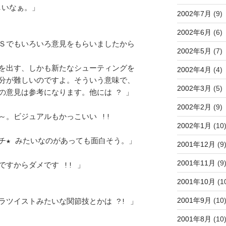
ぁ。」				
2002年7月
(9)
2002年6月
(6)
Ｓでもいろいろ意見をもらいましたから
2002年5月
(7)
す、しかも新たなシューティングを	　 

2002年4月
(4)
難しいのですよ。そういう意味で、	　 

2002年3月
(5)
見は参考になります。他には ? 」	　 

2002年2月
(9)
ビジュアルもかっこいい !! 		
2002年1月
(10
 みたいなのがあっても面白そう。」	　 

2001年12月
(9
2001年11月
(9
からダメです !! 」			
2001年10月
(1
2001年9月
(10
ツイストみたいな関節技とかは ?! 」	
2001年8月
(10