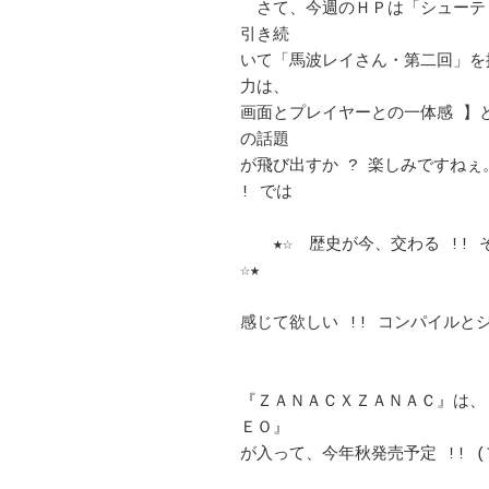
　さて、今週のＨＰは「シューテ
引き続 

いて「馬波レイさん・第二回」を掲
力は、 

画面とプレイヤーとの一体感 】
の話題

が飛び出すか ? 楽しみですねぇ
! では 

　　★☆　歴史が今、交わる !!
☆★　 

感じて欲しい !! コンパイルとシュ
『ＺＡＮＡＣＸＺＡＮＡＣ』は、
ＥＯ』 

が入って、今年秋発売予定 !! (