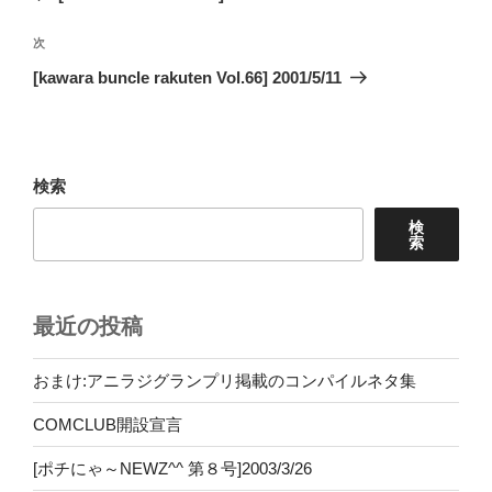
ナ
投
ビ
稿
次
次
ゲ
の
[kawara buncle rakuten Vol.66] 2001/5/11
投
ー
稿
シ
ョ
検索
ン
検
索
最近の投稿
おまけ:アニラジグランプリ掲載のコンパイルネタ集
COMCLUB開設宣言
[ポチにゃ～NEWZ^^ 第８号]2003/3/26