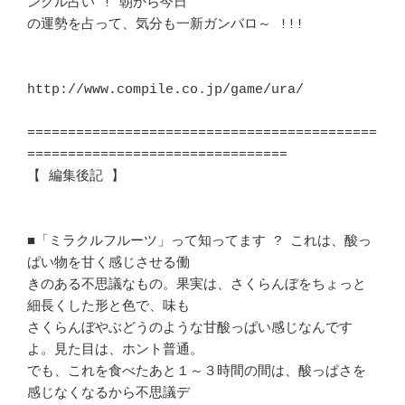
ンクル占い ! 朝から今日 

の運勢を占って、気分も一新ガンバロ～ !!!				
http://www.compile.co.jp/game/ura/

===========================================
================================

【 編集後記 】								
■「ミラクルフルーツ」って知ってます ? これは、酸っ
ぱい物を甘く感じさせる働

きのある不思議なもの。果実は、さくらんぼをちょっと
細長くした形と色で、味も 

さくらんぼやぶどうのような甘酸っぱい感じなんです
よ。見た目は、ホント普通。 

でも、これを食べたあと１～３時間の間は、酸っぱさを
感じなくなるから不思議デ 
