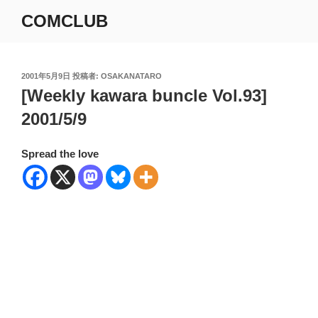
コ
COMCLUB
ン
テ
ン
ツ
投
2001年5月9日
投稿者:
OSAKANATARO
稿
[Weekly kawara buncle Vol.93]
へ
日:
ス
2001/5/9
キ
ッ
Spread the love
プ