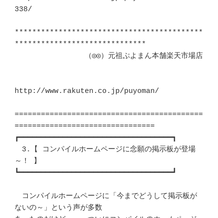
338/

*******************************************
******************************　

                （◎◎）元祖ぷよまん本舗楽天市場店			
http://www.rakuten.co.jp/puyoman/

===========================================
================================

┏━━━━━━━━━━━━━━━━━━━━━━━━━━━━━━━━━━━┓ 

　3.【 コンパイルホームページに念願の掲示板が登場
～！ 】		　 

┗━━━━━━━━━━━━━━━━━━━━━━━━━━━━━━━━━━━┛ 

　コンパイルホームページに「今までどうして掲示板が
ないの～」という声が多数 
