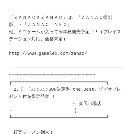
『ＺＡＮＡＣＸＺＡＮＡＣ』は、『ＺＡＮＡＣ復刻
版』・『ＺＡＮＡＣ　ＮＥＯ』 

他、ミニゲームが入って今年秋発売予定 !! (プレイス
テーション対応、価格未定) 

http://www.gamelex.com/zanac/

===========================================
================================

┏━━━━━━━━━━━━━━━━━━━━━━━━━━━━━━━━━━━┓ 

　2.【 『ぷよぷよSUN決定盤 the Best』ビデオプレ
ゼント付を限定発売 ! 	　 

　　　　　　　　　　　　　　～ 楽天市場店 
～　　　　　　　　　　　　　 】　

┗━━━━━━━━━━━━━━━━━━━━━━━━━━━━━━━━━━━┛ 

　行楽シーズン到来！							