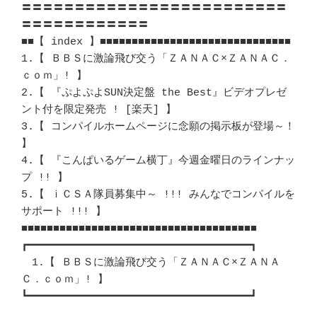
〓〓〓〓〓〓〓〓〓〓〓〓〓〓〓〓〓〓〓〓〓〓〓〓〓
〓〓〓〓〓〓〓〓〓〓〓〓 

■■【 index 】■■■■■■■■■■■■■■■■■■■■■■■■■■■■■■

1.【 ＢＢＳに激論飛び交う「ＺＡＮＡＣ×ＺＡＮＡＣ．
ｃｏｍ」! 】		　 

2.【 『ぷよぷよSUN決定盤 the Best』ビデオプレゼ
ント付を限定発売 ! [楽天] 】

3.【 コンパイルホームページに念願の掲示板が登場～！ 
】			　 

4.【 『こんぱいるゲーム横丁』今週金曜日のラインナッ
プ !! 】		　 

5.【 ｉＣＳＡ隊員募集中～ !!! みんなでコンパイルを
サポート !!! 】	　 

■■■■■■■■■■■■■■■■■■■■■■■■■■■■■■■■■■■■■ 

┏━━━━━━━━━━━━━━━━━━━━━━━━━━━━━━━━━━━┓ 

　1.【 ＢＢＳに激論飛び交う「ＺＡＮＡＣ×ＺＡＮＡ
Ｃ．ｃｏｍ」! 】	　 

┗━━━━━━━━━━━━━━━━━━━━━━━━━━━━━━━━━━━┛ 
