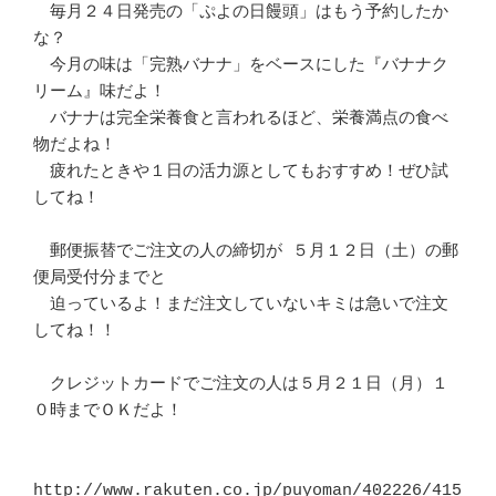
　毎月２４日発売の「ぷよの日饅頭」はもう予約したか
な？			　 

　今月の味は「完熟バナナ」をベースにした『バナナク
リーム』味だよ！	　 

　バナナは完全栄養食と言われるほど、栄養満点の食べ
物だよね！		　 

　疲れたときや１日の活力源としてもおすすめ！ぜひ試
してね！		　 

　郵便振替でご注文の人の締切が ５月１２日（土）の郵
便局受付分までと	　 

　迫っているよ！まだ注文していないキミは急いで注文
してね！！		　 

　クレジットカードでご注文の人は５月２１日（月）１
０時までＯＫだよ！	　 

http://www.rakuten.co.jp/puyoman/402226/415