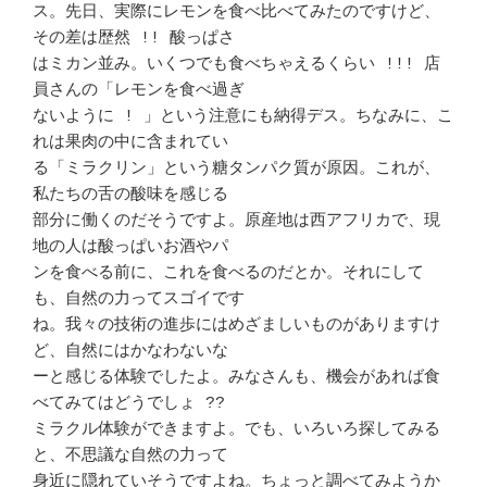
ス。先日、実際にレモンを食べ比べてみたのですけど、
その差は歴然 !! 酸っぱさ 

はミカン並み。いくつでも食べちゃえるくらい !!! 店
員さんの「レモンを食べ過ぎ

ないように ! 」という注意にも納得デス。ちなみに、こ
れは果肉の中に含まれてい

る「ミラクリン」という糖タンパク質が原因。これが、
私たちの舌の酸味を感じる 

部分に働くのだそうですよ。原産地は西アフリカで、現
地の人は酸っぱいお酒やパ 

ンを食べる前に、これを食べるのだとか。それにして
も、自然の力ってスゴイです 

ね。我々の技術の進歩にはめざましいものがありますけ
ど、自然にはかなわないな 

ーと感じる体験でしたよ。みなさんも、機会があれば食
べてみてはどうでしょ ??  

ミラクル体験ができますよ。でも、いろいろ探してみる
と、不思議な自然の力って 

身近に隠れていそうですよね。ちょっと調べてみようか