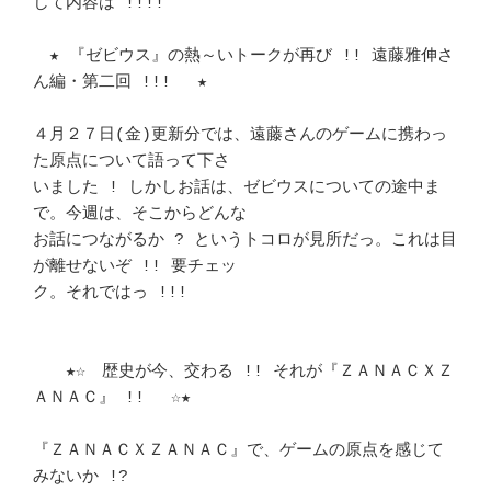
して内容は !!!! 	　 

　★ 『ゼビウス』の熱～いトークが再び !! 遠藤雅伸さ
ん編・第二回 !!! 　★　 

４月２７日(金)更新分では、遠藤さんのゲームに携わっ
た原点について語って下さ 

いました ! しかしお話は、ゼビウスについての途中ま
で。今週は、そこからどんな

お話につながるか ? というトコロが見所だっ。これは目
が離せないぞ !! 要チェッ

ク。それではっ !!! 							
　　★☆　歴史が今、交わる !! それが『ＺＡＮＡＣＸＺ
ＡＮＡＣ』 !! 　☆★　 

『ＺＡＮＡＣＸＺＡＮＡＣ』で、ゲームの原点を感じて
みないか !? 		　 
