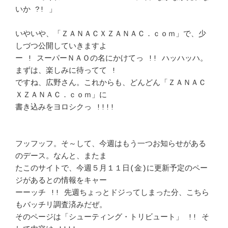
いか ?! 」		　 

いやいや、「ＺＡＮＡＣＸＺＡＮＡＣ．ｃｏｍ」で、少
しづつ公開していきますよ 

ー ! スーパーＮＡＯの名にかけてっ !! ハッハッハ。
まずは、楽しみに待ってて !

ですね、広野さん。これからも、どんどん「ＺＡＮＡＣ
ＸＺＡＮＡＣ．ｃｏｍ」に 

書き込みをヨロシクっ !!!! 						
フッフッフ。そ～して、今週はもう一つお知らせがある
のデース。なんと、またま 

たこのサイトで、今週５月１１日(金)に更新予定のペー
ジがあるとの情報をキャー 

ーーッチ !! 先週ちょっとドジってしまった分、こちら
もバッチリ調査済みだぜ。 

そのページは「シューティング・トリビュート」 !! そ