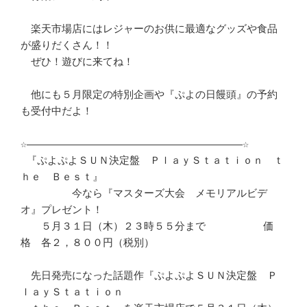
　楽天市場店にはレジャーのお供に最適なグッズや食品
が盛りだくさん！！	　 

　ぜひ！遊びに来てね！							
　他にも５月限定の特別企画や『ぷよの日饅頭』の予約
も受付中だよ！	　 

☆―――――――――――――――――――――――――――――――――――☆ 

 『ぷよぷよＳＵＮ決定盤　ＰｌａｙＳｔａｔｉｏｎ　ｔ
ｈｅ　Ｂｅｓｔ』	　 

　　　　　今なら『マスターズ大会　メモリアルビデ
オ』プレゼント！	　 

　　５月３１日（木）２３時５５分まで　　　　　 価
格　各２，８００円（税別）

　先日発売になった話題作『ぷよぷよＳＵＮ決定盤　Ｐ
ｌａｙＳｔａｔｉｏｎ	　 
