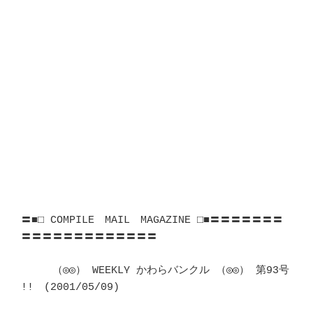
〓■□ COMPILE　MAIL　MAGAZINE □■〓〓〓〓〓〓〓
〓〓〓〓〓〓〓〓〓〓〓〓〓

　　　（◎◎） WEEKLY かわらバンクル （◎◎） 第93号 
!!　(2001/05/09)	　 
