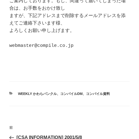
ご案内しております。もし、間違って届いてしまった場
合は、お手数をおかけ致し 

ますが、下記アドレスまで削除するメールアドレスを添
えてご連絡下さいます様、 

よろしくお願い申し上げます。 						
webmaster@compile.co.jp							
カ
WEEKLY かわらバンクル
、
コンパイルDM
、
コンパイル資料
テ
ゴ
リ
ー
投
前
前
稿
の
[CSA INFORMATION] 2001/5/8