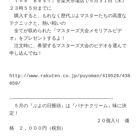
　ｔｈｅ　Ｂｅｓｔ』を楽天市場店で５月３１日（木）
２３時５５分までに	　 

　購入すると、もれなく歴代ぷよマスターたちの高度な
テクニックと、熱い戦いの 

　全てが収められた『マスターズ大会メモリアルビデ
オ』をプレゼントするよ！　 

　注文時に、希望するマスターズ大会のビデオを選んで
申し込んでね！	　 

http://www.rakuten.co.jp/puyoman/419526/438
059/

☆―――――――――――――――――――――――――――――――――――☆ 

　５月の『ぷよの日饅頭』は『バナナクリーム』味に決
定！			　 

　　　　　　　　　　　　　　　　　　 ２０個入り　価
格　２，０００円（税別）
