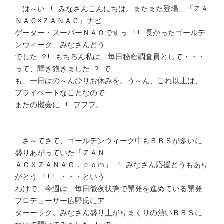
　は～い ! みなさんこんにちは。またまた登場、『ＺＡ
ＮＡＣ×ＺＡＮＡＣ』ナビ

ゲーター・スーパーＮＡＯですっ !! 長かったゴールデ
ンウィーク、みなさんどう 

でした ?! もちろん私は、毎日秘密調査員として・・・
って、聞き飽きました ? で

も、一日はの～んびりお休みを。う～ん、これ以上は、
プライベートなことなので 

またの機会に ! フフフ。							
　さ～てさて、ゴールデンウィーク中もＢＢＳが多いに
盛りあがっていた「ＺＡＮ 

ＡＣＸＺＡＮＡＣ．ｃｏｍ」 ! みなさん応援どうもあり
がとう !!! ・・・という 

わけで、今週は、毎日徹夜状態で開発を進めている開発
プロデューサー広野氏にア 

ターーック。みなさん盛り上がりまくりの熱いＢＢＳに