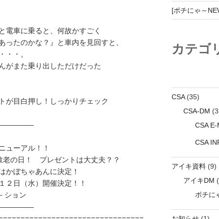
[ポチにゃ～NEWZ
と電車に乗ると、何故かすごく

あったのかな？』と車内を見回すと、

カテゴ
・・。

んがまた乗り出しただけだった

CSA
(35)
トが目白押し！しっかりチェック

CSA-DM
(3
CSA E-M
―――――――

CSA I
ニューアル！！

敬老の日！　プレゼントは大丈夫？？

アイキ資料
(9)
はかぼちゃあんに決定！

アイキDM
(
１２日（水）開催決定！！

ポチにゃ
―――――――

お知らせ
(1)