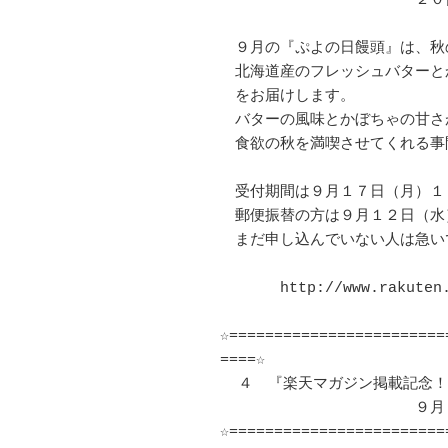
　　　　　　　　　　　　　２０
　９月の『ぷよの日饅頭』は、秋
　北海道産のフレッシュバターと
　をお届けします。

　バターの風味とかぼちゃの甘さ
　食欲の秋を満喫させてくれる事
　受付期間は９月１７日（月）１
　郵便振替の方は９月１２日（水
　まだ申し込んでいない人は急い
　　　　http://www.rakuten.c
☆========================
====☆

  ４　『楽天マガジン掲載記念！　１円オークション』

　　　　　　　　　　　　　９月
☆========================