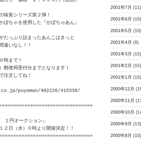
個入り　価格　２，０００円（税別）

2001年7月
(11
の味覚シリーズ第２弾！

2001年6月
(10
かぼちゃを使用した『かぼちゃあん』

2001年5月
(10
がたっぷり詰まったあんこはきっと

2001年4月
(8)
間違いなし！！

2001年3月
(15
０時まで！

2001年2月
(15
）郵便局受付分までとなります！

で注文してね！

2001年1月
(10
2000年12月
(1
o.jp/puyoman/402226/415338/

2000年11月
(1
=================================
2000年10月
(1
2000年9月
(13
１２日（水）０時より開催決定！！

2000年8月
(10
=================================