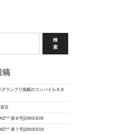
検
索
投稿
ジグランプリ掲載のコンパイルネタ
設宣言
^^ 第８号]2003/3/26
^^ 第７号]2003/3/19