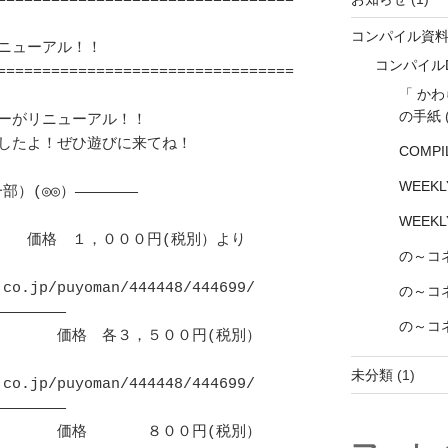
=================================
コンパイル資
ニューアル！！

コンパイル
=================================
「 か
の手紙
ーがリニューアル！！

したよ！ぜひ遊びに来てね！

COMPI
WEEK
）(◎◎）―――――――

WEEK
　　価格　１，０００円(税別）より

の～コ
o.jp/puyoman/444448/444699/

の～コネ
―――――――

の～コネ
　　　　価格　各３，５００円(税別）

未分類
(1)
o.jp/puyoman/444448/444699/

―――――――

　　　　価格　　　　８００円(税別）
