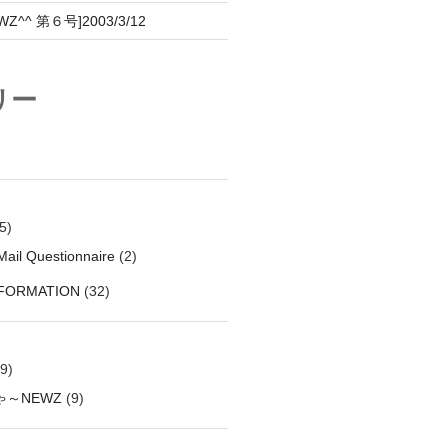
^^ 第６号]2003/3/12
リー
5)
ail Questionnaire
(2)
NFORMATION
(32)
9)
～NEWZ
(9)