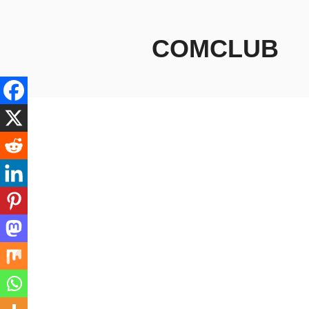
コ
ン
テ
COMCLUB
ン
ツ
へ
ス
キ
ッ
プ