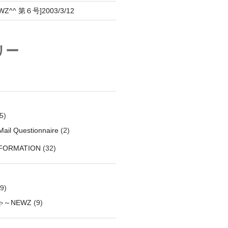
^^ 第６号]2003/3/12
リー
5)
ail Questionnaire
(2)
NFORMATION
(32)
9)
～NEWZ
(9)