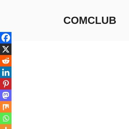
コ
ン
テ
COMCLUB
ン
ツ
へ
ス
キ
ッ
プ