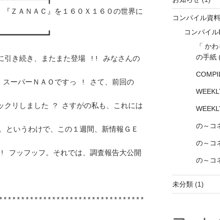
コンパイル資
コンパイル
「 か
の手紙
COMPI
WEEK
WEEK
の～コ
の～コネ
の～コネ
未分類
(1)