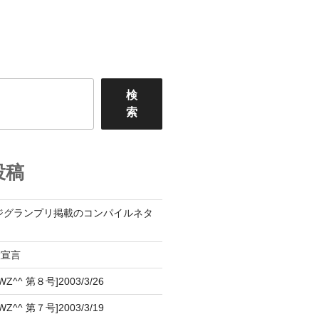
検
索
投稿
ジグランプリ掲載のコンパイルネタ
設宣言
^^ 第８号]2003/3/26
^^ 第７号]2003/3/19