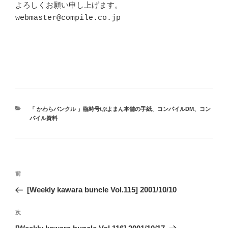
よろしくお願い申し上げます。

webmaster@compile.co.jp

カ
「 かわらバンクル 」臨時号/ぷよまん本舗の手紙
、
コンパイルDM
、
コン
テ
パイル資料
ゴ
リ
ー
投
前
前
稿
の
[Weekly kawara buncle Vol.115] 2001/10/10
ナ
投
ビ
稿
次
次
ゲ
の