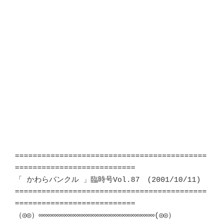
===========================================
===========================

「 かわらバンクル 」臨時号Vol.87　(2001/10/11)

===========================================
===========================

（◎◎）∞∞∞∞∞∞∞∞∞∞∞∞∞∞∞∞∞∞∞∞∞∞∞∞∞∞(◎◎）
