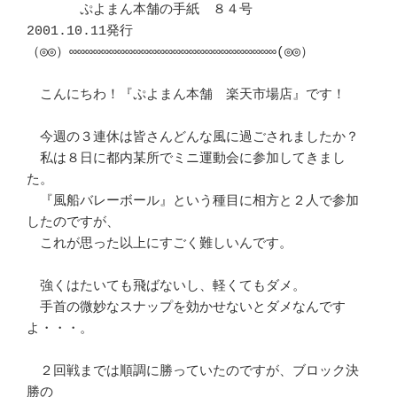
　　　　ぷよまん本舗の手紙　８４号　　　　　
2001.10.11発行

（◎◎）∞∞∞∞∞∞∞∞∞∞∞∞∞∞∞∞∞∞∞∞∞∞∞∞∞∞(◎◎）

　こんにちわ！『ぷよまん本舗　楽天市場店』です！

　今週の３連休は皆さんどんな風に過ごされましたか？

　私は８日に都内某所でミニ運動会に参加してきまし
た。

　『風船バレーボール』という種目に相方と２人で参加
したのですが、

　これが思った以上にすごく難しいんです。

　強くはたいても飛ばないし、軽くてもダメ。

　手首の微妙なスナップを効かせないとダメなんです
よ・・・。

　２回戦までは順調に勝っていたのですが、ブロック決
勝の
