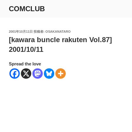
コ
COMCLUB
ン
テ
ン
ツ
投
2001年10月11日
投稿者:
OSAKANATARO
稿
[kawara buncle rakuten Vol.87]
へ
日:
ス
2001/10/11
キ
ッ
Spread the love
プ