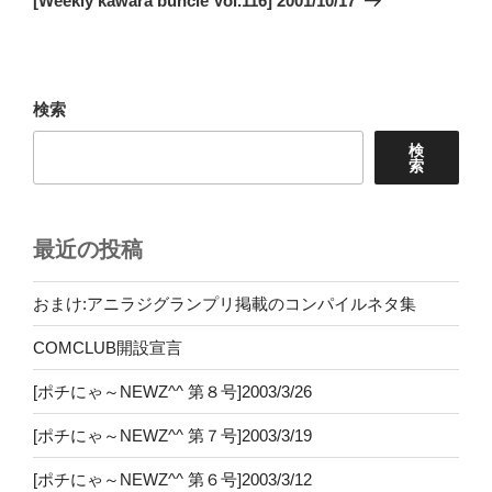
[Weekly kawara buncle Vol.116] 2001/10/17
投
ー
稿
シ
ョ
検索
ン
検
索
最近の投稿
おまけ:アニラジグランプリ掲載のコンパイルネタ集
COMCLUB開設宣言
[ポチにゃ～NEWZ^^ 第８号]2003/3/26
[ポチにゃ～NEWZ^^ 第７号]2003/3/19
[ポチにゃ～NEWZ^^ 第６号]2003/3/12