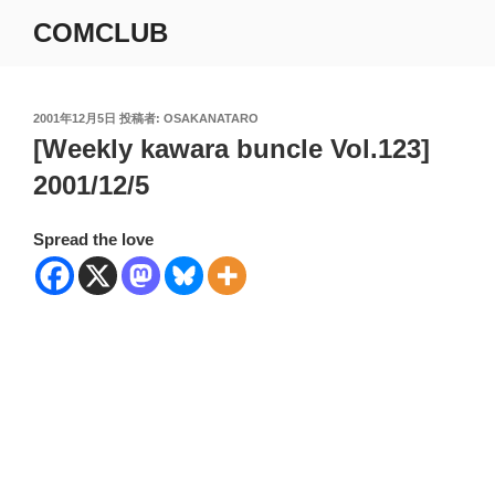
コ
COMCLUB
ン
テ
ン
ツ
投
2001年12月5日
投稿者:
OSAKANATARO
稿
[Weekly kawara buncle Vol.123]
へ
日:
ス
2001/12/5
キ
ッ
Spread the love
プ