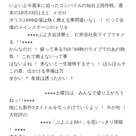
いよいよ今週末に迫ったコンパイルの仙台上陸作戦。週
末の10月23日(土)、メガロ 

ポリス1999会場は熱く燃える事間違いなし ! だって会
場のメインステージのトリを

　　　　★★★★ぷよ大会決勝と、仁井谷社長ライブでキメ
る !!★★★★	　 

からなのだ ! 蘇って来るTGS'99秋のライブでのあの熱
気 ! これで燃えないって事 

はないよね ! 来ないと一生後悔するぞっ ! ほらほらそ
この君、出かける準備は万 

全かい ? 友達は誘ったかい ?						
	　　　★★★★土曜日は、みんなで盛り上がろう
ねッ!!★★★★	　 

他にも新作3タイトルを引っさげていくよッ ! 今が旬 ! 
大好評の	　 	　 

	　　★★★★「ぷよぷよDA!」を思いっきり堪能 
! ★★★★	　 	　 
