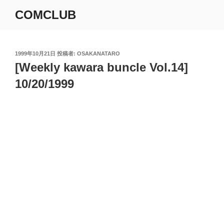
コ
COMCLUB
ン
テ
ン
ツ
投
1999年10月21日
投稿者:
OSAKANATARO
稿
[Weekly kawara buncle Vol.14]
へ
日:
ス
10/20/1999
キ
ッ
プ