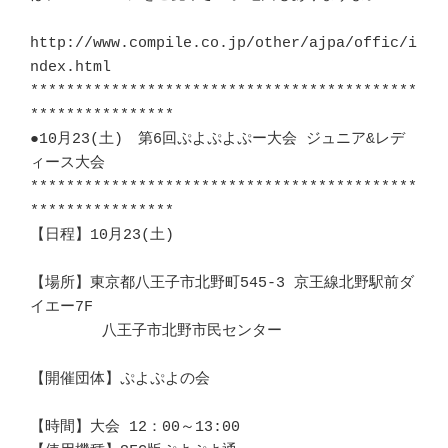
http://www.compile.co.jp/other/ajpa/offic/i
ndex.html			   

*******************************************
****************		   

●10月23(土)　第6回ぷよぷよぷー大会 ジュニア&レデ
ィース大会		　 

*******************************************
****************		   

【日程】10月23(土)						
【場所】東京都八王子市北野町545-3 京王線北野駅前ダ
イエー7F　	　 	　 

	八王子市北野市民センター					
【開催団体】ぷよぷよの会					
【時間】大会 12：00～13:00		　 				   
