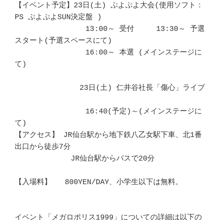
【イベント予定】23日(土) ぷよぷよ大会(使用ソフト：
PS ぷよぷよSUN決定盤 )　 

		13:00～ 受付	13:30～ 予選
スタート(予選スペースにて)　   

		16:00～ 本選 (メインステージに
て)			　 

	　　　　23日(土) 仁井谷社長「傷心」ライブ			
		16:40(予定)～(メインステージに
て)			　 

【アクセス】 JR仙台駅から地下鉄八乙女駅下車、北1番
出口から徒歩7分	　 

	　   JR仙台駅からバスで20分					
【入場料】   800YEN/DAY、小学生以下は無料。				
イベント「メガロポリス1999」についての詳細は以下の