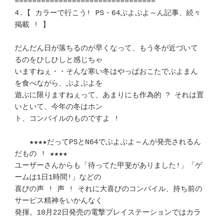
================================

4.【 カラーで行こう! PS・64ぷよぷよ～ん記事、続々
掲載 ! 】　 　 	　 

だんだん日が落ちるのが早くなって、もう冬が近づいて
るのをひしひしと感じちゃ 

いますねぇ・・そんな寒い冬はやっぱおこたでぷよまん
を食べながら、ぷよぷよを 

遊ぶに限りますねぇって、あまりにも作為的 ? それは置
いといて、今年の冬はホン

ト、コンパイルのものですよ ! 						
　　★★★★だってPSとN64でぷよぷよ～んが発売されるん
だもの ! ★★★★　 　

ユーザーさんからも「待ってた甲斐がありました!」「ゲ
ームは1日1時間!」などの 

喜びの声 ! 声 ! それに大喜びのコンパイル、持ち前の
サービス精神をいかんなく 

発揮。10月22日発売の電撃プレイステーションではカラ