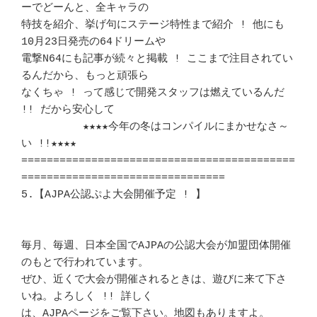
ーでどーんと、全キャラの 

特技を紹介、挙げ句にステージ特性まで紹介 ! 他にも
10月23日発売の64ドリームや

電撃N64にも記事が続々と掲載 ! ここまで注目されてい
るんだから、もっと頑張ら 

なくちゃ ! って感じで開発スタッフは燃えているんだ 
!! だから安心して	　 

	　★★★★今年の冬はコンパイルにまかせなさ～
い !!★★★★	　 

===========================================
================================

5.【AJPA公認ぷよ大会開催予定 ! 】		　 	
毎月、毎週、日本全国でAJPAの公認大会が加盟団体開催
のもとで行われています。 

ぜひ、近くで大会が開催されるときは、遊びに来て下さ
いね。よろしく !! 詳しく 

は、AJPAページをご覧下さい。地図もありますよ。				