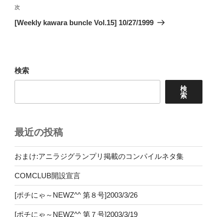
ビ
稿
次
次
ゲ
の
[Weekly kawara buncle Vol.15] 10/27/1999
投
ー
稿
シ
ョ
検索
ン
検
索
最近の投稿
おまけ:アニラジグランプリ掲載のコンパイルネタ集
COMCLUB開設宣言
[ポチにゃ～NEWZ^^ 第８号]2003/3/26
[ポチにゃ～NEWZ^^ 第７号]2003/3/19