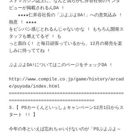
ストマガジン誌上に、なんと我らが仁井谷社長のインタ
ビューが掲載されるんDA ! 

　　★★★★仁井谷社長の「ぷよぷよDA!」への意気込み ! 
熱意 ! ★★★★	　 

をビシバシ感じとれるんじゃないかな ! もちろん開発ス
タッフも燃えてるぞ ! も 

っと面白く! と毎日頑張っているから、12月の発売を楽
しみに待っててね !	　 

ぷよぷよDA!についてはこのページをチェックDA !				
http://www.compile.co.jp/game/history/arcad
e/puyoda/index.html		　 

===========================================
================================

3.【 PSカーくんといっしょキャンペーン12月1日からス
タート !! 】	　 	　 

今年の冬といえば忘れちゃいけないのが「PSぷよぷよ～