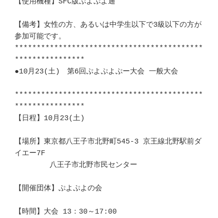
【使用機種】SFC版ぷよぷよ通						
【備考】女性の方、あるいは中学生以下で3級以下の方が
参加可能です。	　 

*******************************************
****************		   

●10月23(土)　第6回ぷよぷよぷー大会 一般大会		
*******************************************
****************		   

【日程】10月23(土)						
【場所】東京都八王子市北野町545-3 京王線北野駅前ダ
イエー7F　	　 	　 

	八王子市北野市民センター					
【開催団体】ぷよぷよの会					
【時間】大会 13：30～17:00		　 				   
