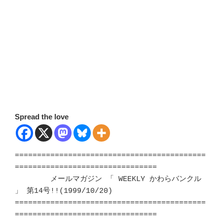
Spread the love
===========================================
================================

	メールマガジン 「 WEEKLY かわらバンクル 
」 第14号!!(1999/10/20)	   

===========================================
================================
