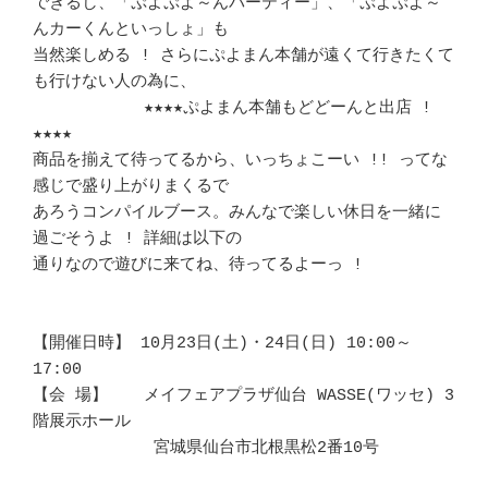
できるし、「ぷよぷよ～んパーティー」、「ぷよぷよ～
んカーくんといっしょ」も 

当然楽しめる ! さらにぷよまん本舗が遠くて行きたくて
も行けない人の為に、　  

	　　★★★★ぷよまん本舗もどどーんと出店 !
★★★★		　 

商品を揃えて待ってるから、いっちょこーい !! ってな
感じで盛り上がりまくるで 

あろうコンパイルブース。みんなで楽しい休日を一緒に
過ごそうよ ! 詳細は以下の

通りなので遊びに来てね、待ってるよーっ !				
【開催日時】 10月23日(土)・24日(日) 10:00～
17:00			　 

【会 場】 　 メイフェアプラザ仙台 WASSE(ワッセ) 3
階展示ホール		　 

	　　 宮城県仙台市北根黒松2番10号		