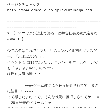
ページをチェ～ック !	　 

http://www.compile.co.jp/event/mega.html	
===========================================
================================

2.【 DCマガジン誌上で語る、仁井谷社長の意気込みな
のDA ! 】  		　 

今年の冬はこれでキマリ ! のコンパイル初のダンスゲ
ー、「ぷよぷよDA!」。	   

イベントでは好評だったし、コンパイルホームページで
も「ぷよぷよDA!」のページ

は現在人気沸騰中 ! 							
	★★★★ゲーム雑誌にも色々紹介されてて、まさ
に注目 ! ★★★★	　 

って感じだよね !で、そんな状況に後押しされてか、10
月29日発売のドリームキャ 
