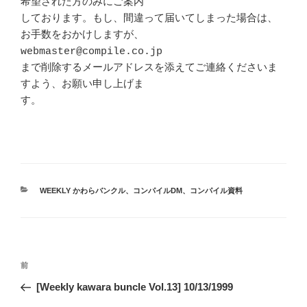
希望された方のみにご案内 

しております。もし、間違って届いてしまった場合は、
お手数をおかけしますが、 

webmaster@compile.co.jp

まで削除するメールアドレスを添えてご連絡くださいま
すよう、お願い申し上げま 

す。

カ
WEEKLY かわらバンクル
、
コンパイルDM
、
コンパイル資料
テ
ゴ
リ
ー
投
前
前
稿
の
[Weekly kawara buncle Vol.13] 10/13/1999
ナ
投