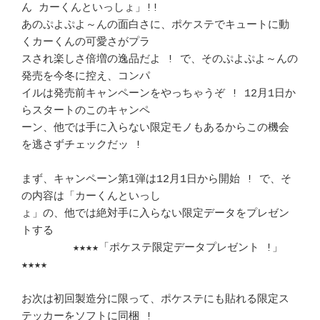
ん カーくんといっしょ」!!

あのぷよぷよ～んの面白さに、ポケステでキュートに動
くカーくんの可愛さがプラ 

スされ楽しさ倍増の逸品だよ ! で、そのぷよぷよ～んの
発売を今冬に控え、コンパ

イルは発売前キャンペーンをやっちゃうぞ ! 12月1日か
らスタートのこのキャンペ 

ーン、他では手に入らない限定モノもあるからこの機会
を逃さずチェックだッ !   

まず、キャンペーン第1弾は12月1日から開始 ! で、そ
の内容は「カーくんといっし

ょ」の、他では絶対手に入らない限定データをプレゼン
トする		　 

	★★★★「ポケステ限定データプレゼント !」
★★★★		　 

お次は初回製造分に限って、ポケステにも貼れる限定ス
テッカーをソフトに同梱 ! 
