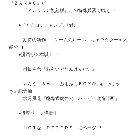
『ＺＡＮＡＣ』だ ! 」	　 

　　　『ＺＡＮＡＣ復刻版』この特殊兵器で戦え !				
　　●『ぐるロジチャンプ』特集						
　　　期待の新作 ! ゲームのルール、キャラクターを大
紹介 !		　 

　　●漫画が３本以上 ! 							
　　　村長さわ『おもいでたんけんたい』					
　　　やんぐ・ＳＨＵ『ぷよぷよＢＯＸかいはつにっ
き』総集編		　 

　　　水月風花『魔導式虎の穴　ハーピー改造計画』			
　　●投稿ページ増量中							
　　　ＨＯＴなＬＥＴＴＥＲＳ　増ページ ! 				