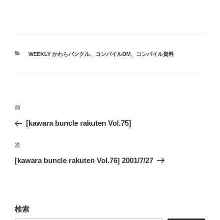
カ
WEEKLY かわらバンクル
、
コンパイルDM
、
コンパイル資料
テ
ゴ
リ
ー
投
前
前
稿
の
[kawara buncle rakuten Vol.75]
ナ
投
ビ
稿
次
次
ゲ
の
[kawara buncle rakuten Vol.76] 2001/7/27
投
ー
稿
シ
ョ
検索
ン