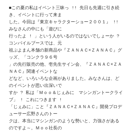
■この夏の私はイベント三昧っ !! 先日も先週に引き続
き、イベントに行って来ま 

した。今回は『東京キャラクターショー２００１』 !! 
みなさんの中にも「遊びに 

行ったよ ! 」という人がいるのではないでしょーか ? 
コンパイルブースでは、元 

祖ぷよまん本舗の新商品や『ＺＡＮＡＣ×ＺＡＮＡＣ』グ
ッズ、「コンクラ９６号 

」の先行販売の他、壱先生サイン会、『ＺＡＮＡＣ×ＺＡ
ＮＡＣ』関連イベントな 

どなど、いろいろな企画がありました。みなさんは、ど
のイベントが思い出深いで 

すか ? 私は「Ｍｏｏ＆じぇみに　マシンガントークライ
ブ」 ! これにつきます ! 

「じぇみに」こと『ＺＡＮＡＣ×ＺＡＮＡＣ』開発プロデ
ューサー広野さんのトー 

クは、本当にマシンガンのような勢いと、力強さがある
のですよ～。Ｍｏｏ社長の 
