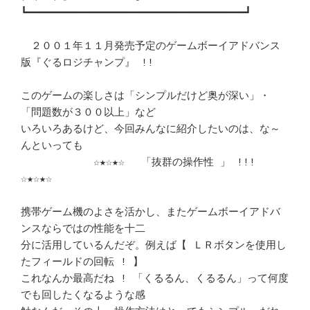
┗━━━━━━━━━━━━━━━━━━━━━━━━━━━━━━━━━━━┛ 

　２００１年１１月発売予定のゲームボーイアドバンス
版『ぐるロジチャンプ』 !!

このゲームの楽しさは「シンプルだけど奥が深い」・
「問題数が３００以上」など 

いろいろあるけど、今回みんなに紹介したいのは、な～
んといっても		　 

　　　　　　　☆★☆★☆　 「抜群の操作性 」 !!! 　
☆★☆★☆		　 

携帯ゲーム機のよさを活かし、またゲームボーイアドバ
ンスならではの性能を十二 

分に活用しているんだぞ。例えば【 ＬＲボタンを使用し
たフィールドの回転 ! 】 

これなんか最高だね ! 「くるるん、くるるん」って何度
でも回したくなるような感
