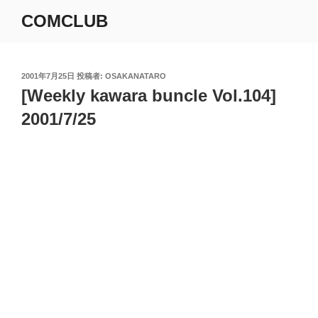
コ
COMCLUB
ン
テ
ン
ツ
投
2001年7月25日
投稿者:
OSAKANATARO
稿
[Weekly kawara buncle Vol.104]
へ
日:
ス
2001/7/25
キ
ッ
プ