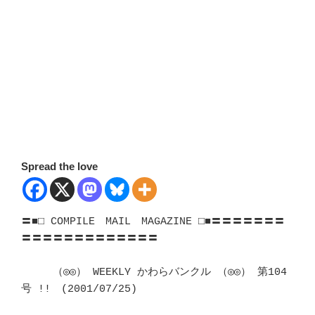
Spread the love
〓■□ COMPILE　MAIL　MAGAZINE □■〓〓〓〓〓〓〓
〓〓〓〓〓〓〓〓〓〓〓〓〓

　　　（◎◎） WEEKLY かわらバンクル （◎◎） 第104
号 !!　(2001/07/25)	　 
