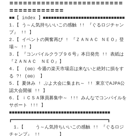
〓〓〓〓〓〓〓〓〓〓〓〓〓〓〓〓〓〓〓〓〓〓〓〓〓
〓〓〓〓〓〓〓〓〓〓〓〓 

■■【 index 】■■■■■■■■■■■■■■■■■■■■■■■■■■■■■■

1.【 う～ん気持ちいいこの感触 !! 『ぐるロジチャン
プ』 !! 】		　 

2.【 イベントの興奮再び ! 『ＺＡＮＡＣ ＮＥＯ』登
場～ !! 】		　 

3.【 『コンパイルクラブ９６号』本日発売 !! 表紙は
『ＺＡＮＡＣ　ＮＥＯ』】　

4.【  (◎◎）今週の楽天市場店は来ないと絶対に損をす
る ?! (◎◎） 】	　 

5.【 夏休み ! ぷよ大会に集まれ～ !! 東京でAJPA公
認大会開催 !! 】	　 

6.【 ｉＣＳＡ隊員募集中～ !!! みんなでコンパイルを
サポート !!! 】	　 

■■■■■■■■■■■■■■■■■■■■■■■■■■■■■■■■■■■■■ 

┏━━━━━━━━━━━━━━━━━━━━━━━━━━━━━━━━━━━┓ 

　1.【 　　う～ん気持ちいいこの感触 !! 『ぐるロジ
チャンプ』 !! 　　　 】　 
