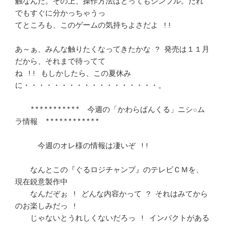
触なんだ。その上、操作方法はとってもシンプル。だれ
でもすぐに分かっちゃうっ 

てところも、このゲームの気持ちよさだよ !! 				
あ～ぁ、みんな触りたくなってきたかな ? 発売は１１月
だから、それまで待ってて

ね !! もしかしたら、この夏休み
に・・・・・・・・・・・・・・・・・・。	　 

　　***********　今週の「かわらばんくる」ニシ☆ム
ラ情報　************ 　 　

　　　今週のオレ様の情報は凄いぞ !! 					
　　なんとこの『ぐるロジチャンプ』のテレビＣＭを、
現在鋭意製作中	　 

　　なんだぞぉ ! どんな内容かって ? それはみてから
のお楽しみだっ ! 	　 

　　じゃないとうれしくないだろっ ! インパクトがある