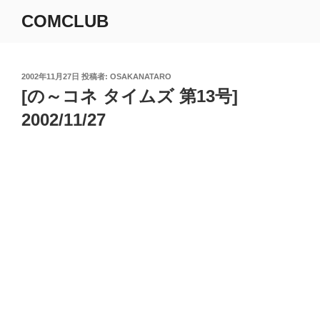
コ
COMCLUB
ン
テ
ン
ツ
投
2002年11月27日
投稿者:
OSAKANATARO
稿
[の～コネ タイムズ 第13号]
へ
日:
ス
2002/11/27
キ
ッ
プ