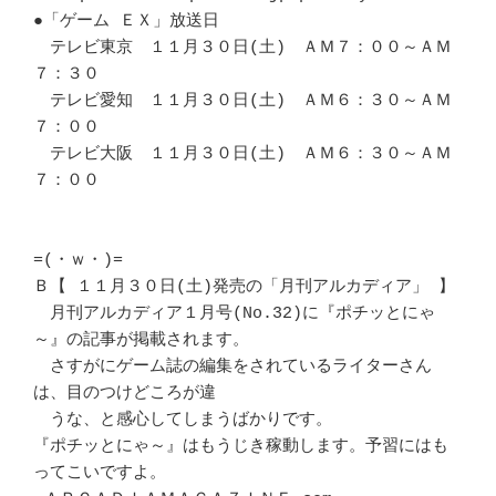
●「ゲーム ＥＸ」放送日

　テレビ東京　１１月３０日(土)　ＡＭ７：００～ＡＭ
７：３０

　テレビ愛知　１１月３０日(土)　ＡＭ６：３０～ＡＭ
７：００

　テレビ大阪　１１月３０日(土)　ＡＭ６：３０～ＡＭ
７：００

=(・ｗ・)=

Ｂ【 １１月３０日(土)発売の「月刊アルカディア」 】

　月刊アルカディア１月号(No.32)に『ポチッとにゃ
～』の記事が掲載されます。

　さすがにゲーム誌の編集をされているライターさん
は、目のつけどころが違

　うな、と感心してしまうばかりです。

『ポチッとにゃ～』はもうじき稼動します。予習にはも
ってこいですよ。
