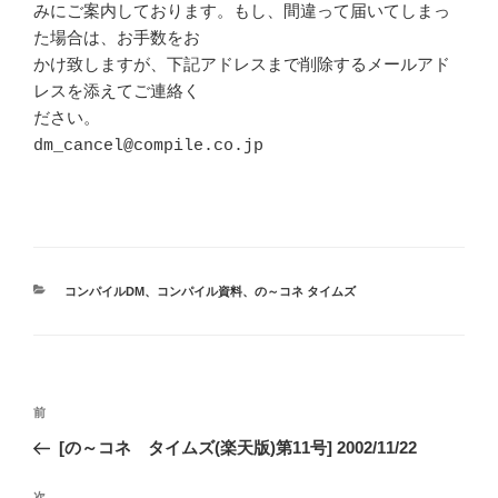
みにご案内しております。もし、間違って届いてしまっ
た場合は、お手数をお

かけ致しますが、下記アドレスまで削除するメールアド
レスを添えてご連絡く

ださい。

dm_cancel@compile.co.jp

カ
コンパイルDM
、
コンパイル資料
、
の～コネ タイムズ
テ
ゴ
リ
ー
投
前
前
稿
の
[の～コネ タイムズ(楽天版)第11号] 2002/11/22
ナ
投
ビ
稿
次