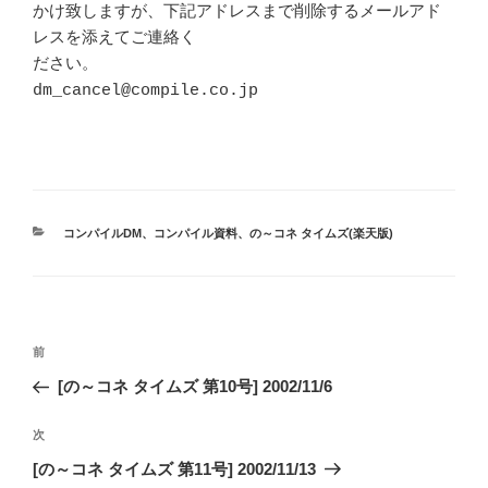
かけ致しますが、下記アドレスまで削除するメールアド
レスを添えてご連絡く

ださい。

dm_cancel@compile.co.jp

カ
コンパイルDM
、
コンパイル資料
、
の～コネ タイムズ(楽天版)
テ
ゴ
リ
ー
投
前
前
稿
の
[の～コネ タイムズ 第10号] 2002/11/6
ナ
投
ビ
稿
次
次
ゲ
の
[の～コネ タイムズ 第11号] 2002/11/13