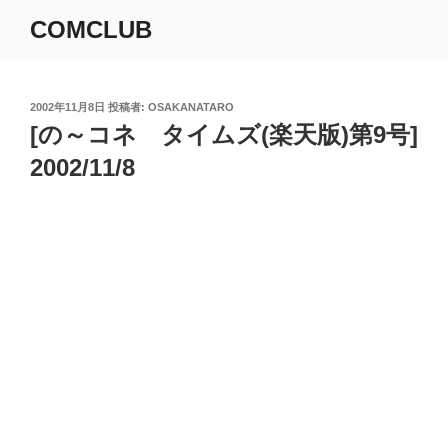
コ
COMCLUB
ン
テ
ン
ツ
投
2002年11月8日
投稿者:
OSAKANATARO
稿
[の～コネ タイムズ(楽天版)第9号]
へ
日:
ス
2002/11/8
キ
ッ
プ