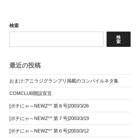
投
ー
稿
シ
ョ
検索
ン
検
索
最近の投稿
おまけ:アニラジグランプリ掲載のコンパイルネタ集
COMCLUB開設宣言
[ポチにゃ～NEWZ^^ 第８号]2003/3/26
[ポチにゃ～NEWZ^^ 第７号]2003/3/19
[ポチにゃ～NEWZ^^ 第６号]2003/3/12