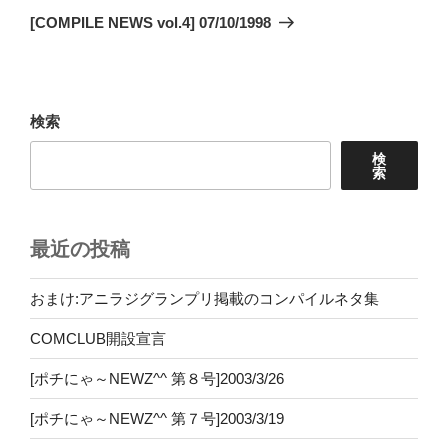
ゲ
の
[COMPILE NEWS vol.4] 07/10/1998
投
ー
稿
シ
ョ
検索
ン
検
索
最近の投稿
おまけ:アニラジグランプリ掲載のコンパイルネタ集
COMCLUB開設宣言
[ポチにゃ～NEWZ^^ 第８号]2003/3/26
[ポチにゃ～NEWZ^^ 第７号]2003/3/19