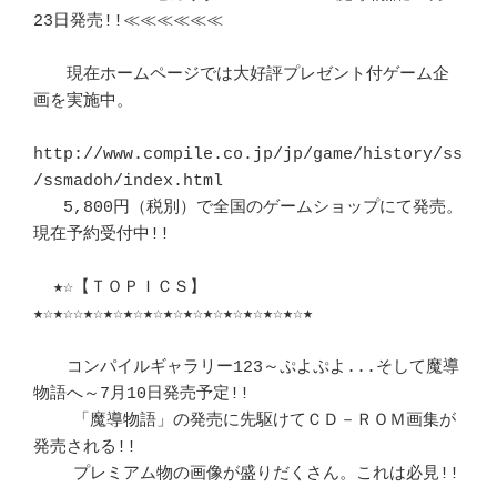
23日発売!!≪≪≪≪≪≪

　　現在ホームページでは大好評プレゼント付ゲーム企
画を実施中。

http://www.compile.co.jp/jp/game/history/ss
/ssmadoh/index.html

   5,800円（税別）で全国のゲームショップにて発売。
現在予約受付中!!

  ★☆【ＴＯＰＩＣＳ】
★☆★☆☆★☆★☆★☆★☆★☆★☆★☆★☆★☆★☆★☆★

　　コンパイルギャラリー123～ぷよぷよ...そして魔導
物語へ～7月10日発売予定!!

    「魔導物語」の発売に先駆けてＣＤ－ＲＯＭ画集が
発売される!!

    プレミアム物の画像が盛りだくさん。これは必見!!
