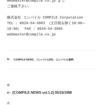
webmaster@compile.co.jp まで

ご連絡下さい。

株式会社 コンパイル COMPILE Corporation

TEL : 0829-54-3883 （土日祝を除く10:00～
18:00）　FAX : 0829-54-3885

カ
COMPILE NEWS
、
コンパイルDM
、
コンパイル資料
テ
ゴ
リ
ー
投
前
前
稿
の
[COMPILE NEWS vol.1.2] 05/15/1998
ナ
投
ビ
稿
次
次