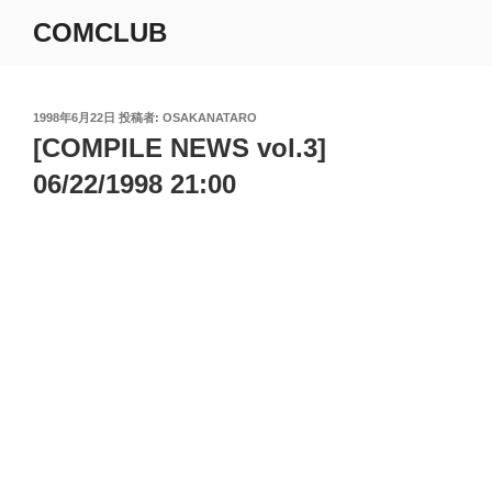
コ
COMCLUB
ン
テ
ン
ツ
投
1998年6月22日
投稿者:
OSAKANATARO
稿
[COMPILE NEWS vol.3]
へ
日:
ス
06/22/1998 21:00
キ
ッ
プ