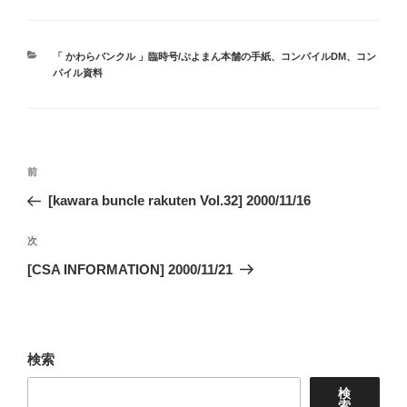
カ
「 かわらバンクル 」臨時号/ぷよまん本舗の手紙
、
コンパイルDM
、
コン
テ
パイル資料
ゴ
リ
ー
投
前
前
稿
の
[kawara buncle rakuten Vol.32] 2000/11/16
ナ
投
ビ
稿
次
次
ゲ
の
[CSA INFORMATION] 2000/11/21
投
ー
稿
シ
ョ
検索
ン
検
索