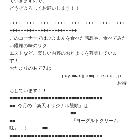
ていきますので、

どうぞよろしくお願いします！！

+++++++++++++++++++++++++++++++++++++++++++
++++++++++++++++++++++++

このコーナーではぷよまんを食べた感想や、食べてみた
い饅頭の味のリク

エストなど、楽しい内容のおたよりを募集していま
す！！

おたよりのあて先は

　　　　　　　　  　　puyoman@compile.co.jp

　　　　　　　　　　　　　　　　　　　　　　　お待
ちしています！！

■■■■■■■■■■■■■■■■■■■■■■■■■■■■■■■■■

■■ 今月の『楽天オリジナル饅頭』は 
　　　　　　　　　　　　　■■

■■　　　　　　　　　　　　『ヨーグルトクリーム
味』！！　　　■■

■■■■■■■■■■■■■■■■■■■■■■■■■■■■■■■■■
