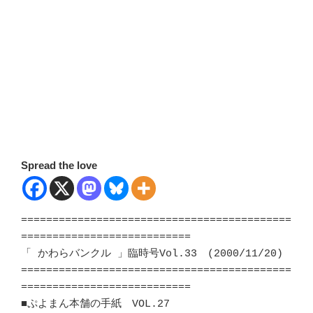
Spread the love
===========================================
===========================

「 かわらバンクル 」臨時号Vol.33　(2000/11/20)

===========================================
===========================

■ぷよまん本舗の手紙　VOL.27　　　　　　　　　　