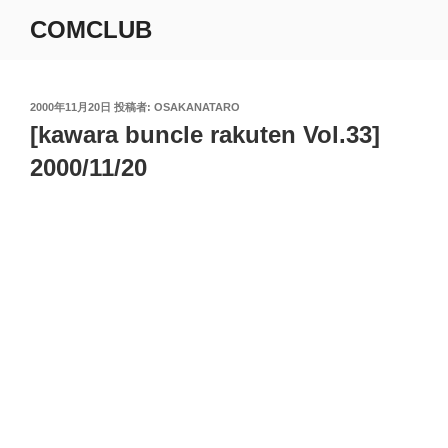
コ
COMCLUB
ン
テ
ン
ツ
投
2000年11月20日
投稿者:
OSAKANATARO
稿
[kawara buncle rakuten Vol.33]
へ
日:
ス
2000/11/20
キ
ッ
プ