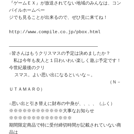
『ゲームＥＸ』が放送されてない地域のみんなは、コン
パイルホームペー

ジでも見ることが出来るので、ぜひ見に来てね！

http://www.compile.co.jp/pbox.html

―――――――――――――――――――――――――――――――――

☆皆さんはもうクリスマスの予定は決めましたか？

　私は今年も友人と１日わいわい楽しく遊ぶ予定です！
今世紀最後のクリ

  スマス。よい思い出になるといいな～。

　　　　　　　　　　　　　　　　　　　　　　（Ｎ－
ＵＴＡＭＡＲＯ）

☆思い出と引き替えに財布の中身が、、、、（ふく）

※※※※※※※※※※※※大事なお知らせ
※※※※※※※※※※※※※※

期間限定商品で特に受付締切時間が記載されていない商
品は
